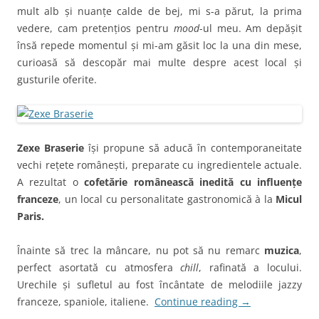
mult alb și nuanțe calde de bej, mi s-a părut, la prima
vedere, cam pretențios pentru
mood
-ul meu. Am depășit
însă repede momentul și mi-am găsit loc la una din mese,
curioasă să descopăr mai multe despre acest local și
gusturile oferite.
Zexe Braserie
își propune să aducă în contemporaneitate
vechi rețete românești, preparate cu ingredientele actuale.
A rezultat o
cofetărie românească inedită cu influențe
franceze
, un local cu personalitate gastronomică à la
Micul
Paris.
Înainte să trec la mâncare, nu pot să nu remarc
muzica
,
perfect asortată cu atmosfera
chill
, rafinată a locului.
Urechile și sufletul au fost încântate de melodiile jazzy
franceze, spaniole, italiene.
Continue reading
→