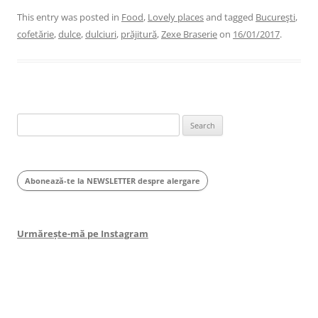
This entry was posted in
Food
,
Lovely places
and tagged
Bucureşti
,
cofetărie
,
dulce
,
dulciuri
,
prăjitură
,
Zexe Braserie
on
16/01/2017
.
Search
for:
Abonează-te la NEWSLETTER despre alergare
Urmărește-mă pe Instagram