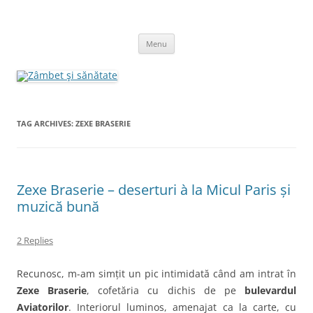
Skip
to
Zâmbet şi sănătate
content
blog despre starea de bine :)
Menu
TAG ARCHIVES:
ZEXE BRASERIE
Zexe Braserie – deserturi à la Micul Paris și
muzică bună
2 Replies
Recunosc, m-am simțit un pic intimidată când am intrat în
Zexe Braserie
, cofetăria cu dichis de pe
bulevardul
Aviatorilor
. Interiorul luminos, amenajat ca la carte, cu