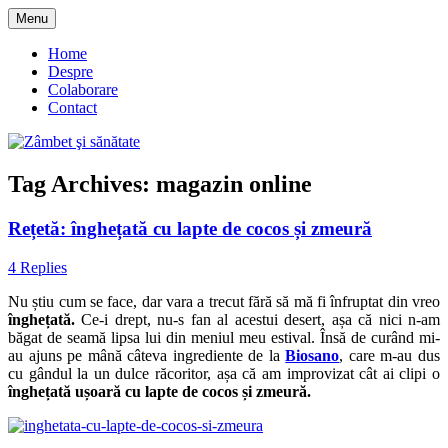
Skip
Menu
to
blog despre starea de bine :)
Zâmbet şi sănătate
content
Home
Despre
Colaborare
Contact
Tag Archives:
magazin online
Rețetă: înghețată cu lapte de cocos și zmeură
4 Replies
Nu știu cum se face, dar vara a trecut fără să mă fi înfruptat din vreo
înghețată.
Ce-i drept, nu-s fan al acestui desert, așa că nici n-am
băgat de seamă lipsa lui din meniul meu estival. Însă de curând mi-
au ajuns pe mână câteva ingrediente de la
Biosano
, care m-au dus
cu gândul la un dulce răcoritor, așa că am improvizat cât ai clipi o
înghețată ușoară cu lapte de cocos și zmeură.