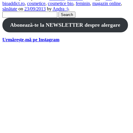
bioaddict.ro
,
cosmetice
,
cosmetice bio
,
feminin
,
magazin online
,
sănătate
on
23/09/2013
by
Andra :)
.
Search
for:
Abonează-te la NEWSLETTER despre alergare
Urmărește-mă pe Instagram