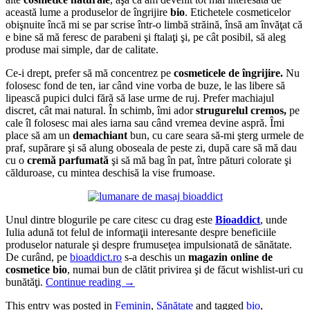
această lume a produselor de îngrijire
bio
. Etichetele cosmeticelor
obişnuite încă mi se par scrise într-o limbă străină, însă am învăţat că
e bine să mă feresc de parabeni şi ftalaţi şi, pe cât posibil, să aleg
produse mai simple, dar de calitate.
Ce-i drept, prefer să mă concentrez pe
cosmeticele de îngrijire.
Nu
folosesc fond de ten, iar când vine vorba de buze, le las libere să
lipească pupici dulci fără să lase urme de ruj. Prefer machiajul
discret, cât mai natural. În schimb, îmi ador
strugurelul cremos,
pe
cale îl folosesc mai ales iarna sau când vremea devine aspră. Îmi
place să am un
demachiant
bun, cu care seara să-mi şterg urmele de
praf, supărare şi să alung oboseala de peste zi, după care să mă dau
cu o
cremă parfumată
şi să mă bag în pat, între pături colorate şi
călduroase, cu mintea deschisă la vise frumoase.
Unul dintre blogurile pe care citesc cu drag este
Bioaddict
, unde
Iulia adună tot felul de informaţii interesante despre beneficiile
produselor naturale şi despre frumuseţea impulsionată de sănătate.
De curând, pe
bioaddict.ro
s-a deschis un
magazin online de
cosmetice bio
, numai bun de clătit privirea şi de făcut wishlist-uri cu
bunătăţi.
Continue reading
→
This entry was posted in
Feminin
,
Sănătate
and tagged
bio
,