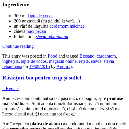
Ingrediente
300 ml
lapte de cocos
200 gr zmeură (cu gândul la vară…)
un vârf de linguriță
cardamom măcinat
câteva
nuci pecan
Îndulcitor –
stevia rebaudiana
Continue reading
→
This entry was posted in
Food
and tagged
Biosano
,
cardamom
,
îngheţată
,
lapte de cocos
,
magazin online
,
reţete
,
stevia
,
stevia
rebaudiana
on
19/09/2016
by
Andra :)
.
Răsfăţuri bio pentru trup şi suflet
2 Replies
Anul acesta am continuat să fac paşi mici, dar siguri, spre
produse
mai sănătoase
. Sunt adepta tranziţiilor uşoare, aşa că nu mi-am
propus să schimb totul dintr-o dată, ci să mă documentez şi să mai
încerc chestii noi. Şi ocazii au tot fost 🙂
Am început cu
piatra de alaun
ca deodorant, iar apoi am descoperit
alte
cosmetice naturale
, aşa că am devenit tot mai interesată de