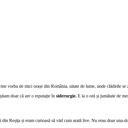
vine vorba de mici orașe din România, uitate de lume, unde clădirile se z
 știam doar că are o reputație în
siderurgie.
E la o oră și jumătate de me
i din Reșița și eram curioasă să văd cum arată live. Nu erau doar una-do