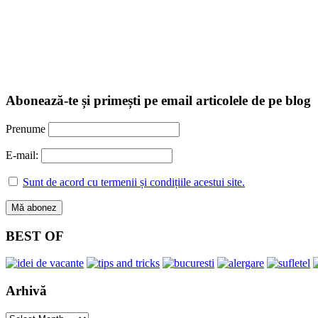
Abonează-te și primești pe email articolele de pe blog
Prenume
E-mail:
Sunt de acord cu termenii și condițiile acestui site.
BEST OF
Arhivă
Arhivă