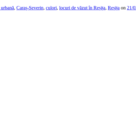
ă urbană
,
Caraș-Severin
,
culori
,
locuri de văzut în Reșița
,
Reșița
on
21/0