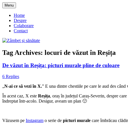
Skip
Menu
to
blog despre starea de bine :)
Zâmbet şi sănătate
content
Home
Despre
Colaborare
Contact
Tag Archives:
locuri de văzut în Reșița
De văzut în Reșița: picturi murale pline de culoare
6 Replies
„
N-ai ce să vezi în X.
” E una dintre chestiile pe care le aud des când 
În acest caz, X este
Reșița
, oraș în județul Caraș-Severin, despre care
îndreptat într-acolo. Desigur, aveam un plan 🙂
Văzusem pe
Instagram
o serie de
picturi murale
care îmbrăcau clădir