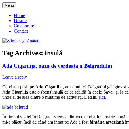
Skip
Menu
to
blog despre starea de bine :)
Zâmbet şi sănătate
content
Home
Despre
Colaborare
Contact
Tag Archives:
insulă
Ada Ciganlija, oaza de verdeață a Belgradului
Leave a reply
Când am pășit pe
Ada Ciganlija
, am simțit că Belgradul gălăgios și g
Ada Ciganlija este o (pens)insulă ce se scaldă în apele Savei, și la 
unde ai de ales dintre o mulțime de activități. Detalii,
aici
.
În timpul vizitei în Belgrad, vremea din weekend a fost foarte bună, a
mi-a plăcut încă de când am intrat pe Ada a fost
fântâna arteziană
îm