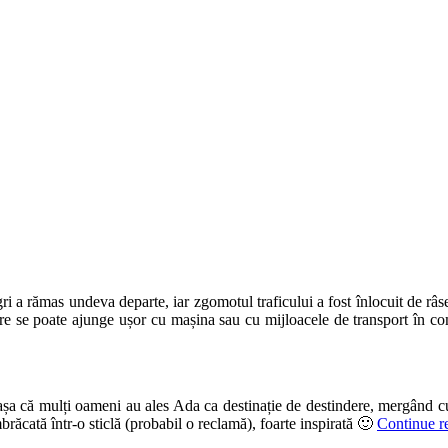
ri a rămas undeva departe, iar zgomotul traficului a fost înlocuit de râset
care se poate ajunge ușor cu mașina sau cu mijloacele de transport în c
șa că mulți oameni au ales Ada ca destinație de destindere, mergând cu 
brăcată într-o sticlă (probabil o reclamă), foarte inspirată 🙂
Continue r