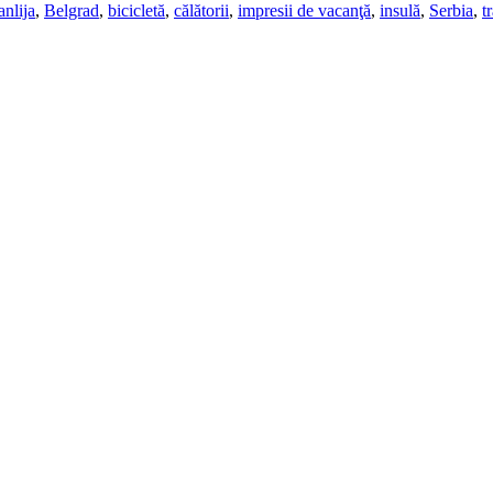
nlija
,
Belgrad
,
bicicletă
,
călătorii
,
impresii de vacanţă
,
insulă
,
Serbia
,
t