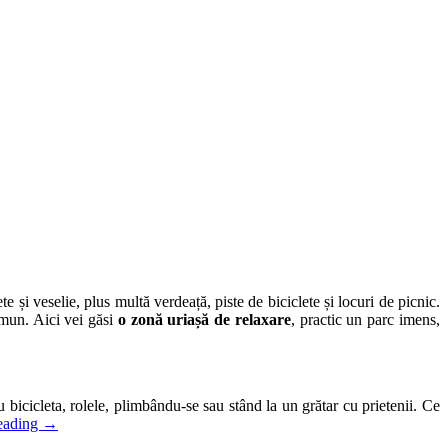
e și veselie, plus multă verdeață, piste de biciclete și locuri de picnic.
omun. Aici vei găsi
o zonă uriașă de relaxare
, practic un parc imens,
bicicleta, rolele, plimbându-se sau stând la un grătar cu prietenii. Ce
eading
→