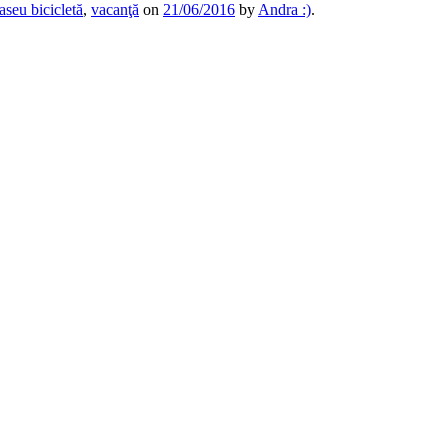
raseu bicicletă
,
vacanţă
on
21/06/2016
by
Andra :)
.