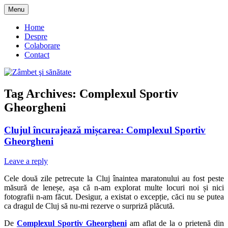
Skip
Menu
to
blog despre starea de bine :)
Zâmbet şi sănătate
content
Home
Despre
Colaborare
Contact
Tag Archives:
Complexul Sportiv
Gheorgheni
Clujul încurajează mișcarea: Complexul Sportiv
Gheorgheni
Leave a reply
Cele două zile petrecute la Cluj înaintea maratonului au fost peste
măsură de leneșe, așa că n-am explorat multe locuri noi și nici
fotografii n-am făcut. Desigur, a existat o excepție, căci nu se putea
ca dragul de Cluj să nu-mi rezerve o surpriză plăcută.
De
Complexul Sportiv Gheorgheni
am aflat de la o prietenă din