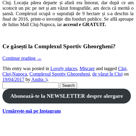
Cluj. Locația părea departe și afară era înnorat, dar după ce am
scotocit un pic pe net și am văzut fotografiile, am decis că merită o
șansă. Complexul ocupă o suprafață de 9 hectare și s-a deschis la
final de 2016, printr-o investiție din fonduri publice. Se află aproape
de Iulius Mall Cluj-Napoca, iar
accesul e GRATUIT.
Ce găsești la Complexul Sportiv Gheorgheni?
Continue reading
→
This entry was posted in
Lovely places
,
Mişcare
and tagged
Cluj
,
Cluj-Napoca
,
Complexul Sportiv Gheorgheni
,
de văzut în Cluj
on
19/04/2017
by
Andra :)
.
Search
for:
Abonează-te la NEWSLETTER despre alergare
Urmărește-mă pe Instagram