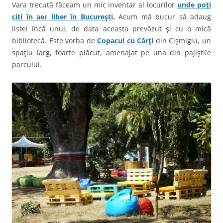
Vara trecută făceam un mic inventar al locurilor
unde poţi
citi în aer liber în Bucureşti
.
Acum mă bucur să adaug
listei încă unul, de data aceasta prevăzut şi cu o mică
bibliotecă. Este vorba de
Copacul cu Cărţi
din Cişmigiu, un
spaţiu larg, foarte plăcut, amenajat pe una din pajiştile
parcului.