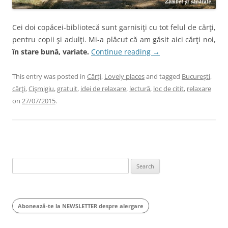
Cei doi copăcei-bibliotecă sunt garnisiţi cu tot felul de cărţi,
pentru copii şi adulţi. Mi-a plăcut că am găsit aici cărţi noi,
în stare bună, variate.
Continue reading
→
This entry was posted in
Cărţi
,
Lovely places
and tagged
Bucureşti
,
cărţi
,
Cişmigiu
,
gratuit
,
idei de relaxare
,
lectură
,
loc de citit
,
relaxare
on
27/07/2015
.
Search
for:
Abonează-te la NEWSLETTER despre alergare