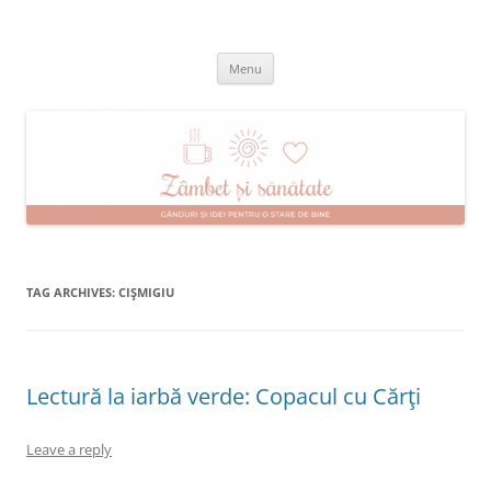
Skip
to
Zâmbet şi sănătate
content
blog despre starea de bine :)
Menu
TAG ARCHIVES:
CIŞMIGIU
Lectură la iarbă verde: Copacul cu Cărţi
Leave a reply