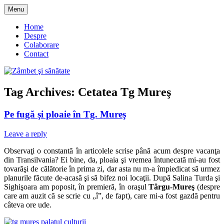
Skip
Menu
to
blog despre starea de bine :)
Zâmbet şi sănătate
content
Home
Despre
Colaborare
Contact
Tag Archives:
Cetatea Tg Mureş
Pe fugă şi ploaie în Tg. Mureş
Leave a reply
Observaţi o constantă în articolele scrise până acum despre vacanţa
din Transilvania? Ei bine, da, ploaia şi vremea întunecată mi-au fost
tovarăşi de călătorie în prima zi, dar asta nu m-a împiedicat să urmez
planurile făcute de-acasă şi să bifez noi locaţii. După Salina Turda şi
Sighişoara am poposit, în premieră, în oraşul
Târgu-Mureş
(despre
care am auzit că se scrie cu „î”, de fapt), care mi-a fost gazdă pentru
câteva ore ude.