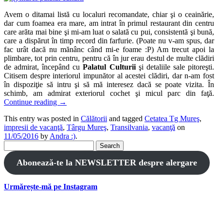
Avem o ditamai listă cu localuri recomandate, chiar şi o ceainărie,
dar cum foamea era mare, am intrat în primul restaurant din centru
care arăta mai bine şi mi-am luat o salată cu pui, consistentă şi bună,
care a dispărut în timp record din farfurie. (Poate nu v-am spus, dar
fac urât dacă nu mănânc când mi-e foame :P) Am trecut apoi la
plimbare, tot prin centru, pentru că în jur erau destul de multe clădiri
de admirat, începând cu
Palatul Culturii
şi detaliile sale pitoreşti.
Citisem despre interiorul impunător al acestei clădiri, dar n-am fost
în dispoziţie să intru şi să mă interesez dacă se poate vizita. În
schimb, am admirat exteriorul cochet şi micul parc din faţă.
Continue reading
→
This entry was posted in
Călătorii
and tagged
Cetatea Tg Mureş
,
impresii de vacanţă
,
Târgu Mureş
,
Transilvania
,
vacanţă
on
11/05/2016
by
Andra :)
.
Search
for:
Abonează-te la NEWSLETTER despre alergare
Urmărește-mă pe Instagram