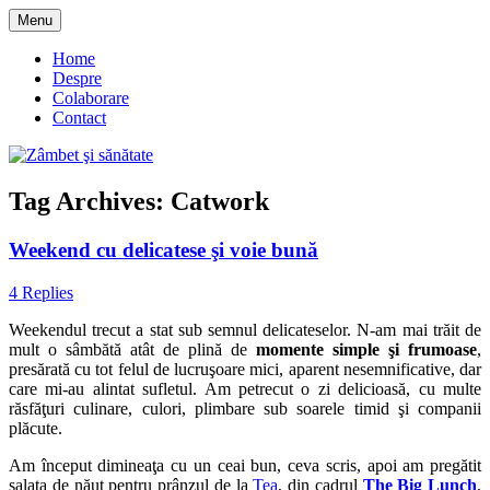
Skip
Menu
to
blog despre starea de bine :)
Zâmbet şi sănătate
content
Home
Despre
Colaborare
Contact
Tag Archives:
Catwork
Weekend cu delicatese şi voie bună
4 Replies
Weekendul trecut a stat sub semnul delicateselor. N-am mai trăit de
mult o sâmbătă atât de plină de
momente simple şi frumoase
,
presărată cu tot felul de lucruşoare mici, aparent nesemnificative, dar
care mi-au alintat sufletul. Am petrecut o zi delicioasă, cu multe
răsfăţuri culinare, culori, plimbare sub soarele timid şi companii
plăcute.
Am început dimineaţa cu un ceai bun, ceva scris, apoi am pregătit
salata de năut pentru prânzul de la
Tea
, din cadrul
The Big Lunch
,