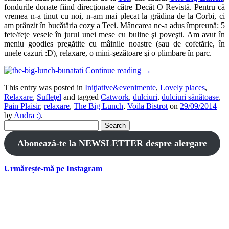
fondurile donate fiind direcţionate către Decât O Revistă. Pentru că
vremea n-a ţinut cu noi, n-am mai plecat la grădina de la Corbi, ci
am prânzit în bucătăria cozy a Teei. Mâncarea ne-a adus împreună: 5
fete/feţe vesele în jurul unei mese cu buline şi poveşti. Am avut în
meniu goodies pregătite cu mâinile noastre (sau de cofetărie, în
unele cazuri :D), relaxare, o mini-şezătoare şi o plimbare în parc.
Continue reading
→
This entry was posted in
Iniţiative&evenimente
,
Lovely places
,
Relaxare
,
Sufleţel
and tagged
Catwork
,
dulciuri
,
dulciuri sănătoase
,
Pain Plaisir
,
relaxare
,
The Big Lunch
,
Voila Bistrot
on
29/09/2014
by
Andra :)
.
Search
for:
Abonează-te la NEWSLETTER despre alergare
Urmărește-mă pe Instagram