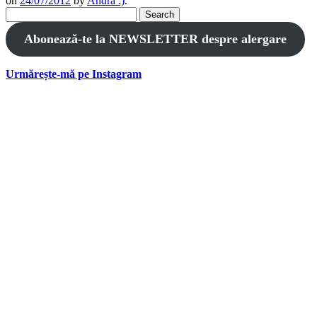
on
24/07/2012
by
Andra :)
.
Search
for:
Abonează-te la NEWSLETTER despre alergare
Urmărește-mă pe Instagram