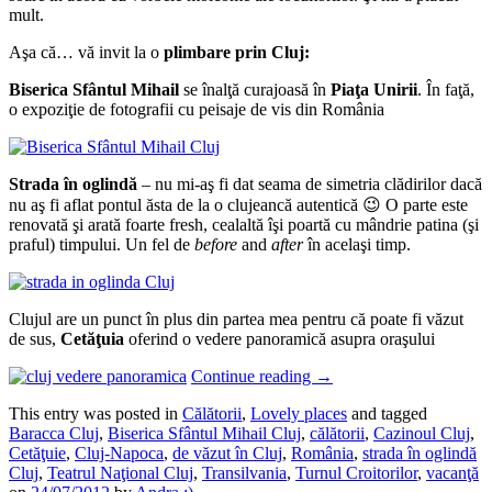
mult.
Aşa că… vă invit la o
plimbare prin Cluj:
Biserica Sfântul Mihail
se înalţă curajoasă în
Piaţa Unirii
. În faţă,
o expoziţie de fotografii cu peisaje de vis din România
Strada în oglindă
– nu mi-aş fi dat seama de simetria clădirilor dacă
nu aş fi aflat pontul ăsta de la o clujeancă autentică 😉 O parte este
renovată şi arată foarte fresh, cealaltă îşi poartă cu mândrie patina (şi
praful) timpului. Un fel de
before
and
after
în acelaşi timp.
Clujul are un punct în plus din partea mea pentru că poate fi văzut
de sus,
Cetăţuia
oferind o vedere panoramică asupra oraşului
Continue reading
→
This entry was posted in
Călătorii
,
Lovely places
and tagged
Baracca Cluj
,
Biserica Sfântul Mihail Cluj
,
călătorii
,
Cazinoul Cluj
,
Cetăţuie
,
Cluj-Napoca
,
de văzut în Cluj
,
România
,
strada în oglindă
Cluj
,
Teatrul Naţional Cluj
,
Transilvania
,
Turnul Croitorilor
,
vacanţă