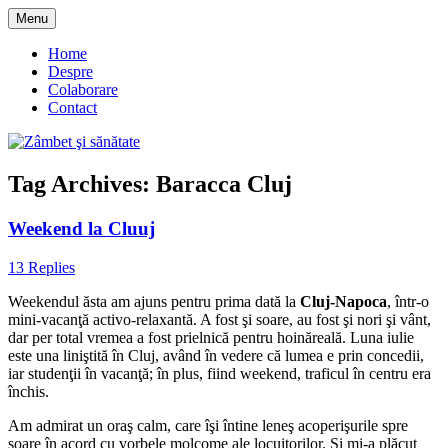
Skip
Menu
to
blog despre starea de bine :)
Zâmbet şi sănătate
content
Home
Despre
Colaborare
Contact
Tag Archives:
Baracca Cluj
Weekend la Cluuj
13 Replies
Weekendul ăsta am ajuns pentru prima dată la
Cluj-Napoca
, într-o
mini-vacanţă activo-relaxantă. A fost şi soare, au fost şi nori şi vânt,
dar per total vremea a fost prielnică pentru hoinăreală. Luna iulie
este una liniştită în Cluj, având în vedere că lumea e prin concedii,
iar studenţii în vacanţă; în plus, fiind weekend, traficul în centru era
închis.
Am admirat un oraş calm, care îşi întine leneş acoperişurile spre
soare în acord cu vorbele molcome ale locuitorilor. Şi mi-a plăcut