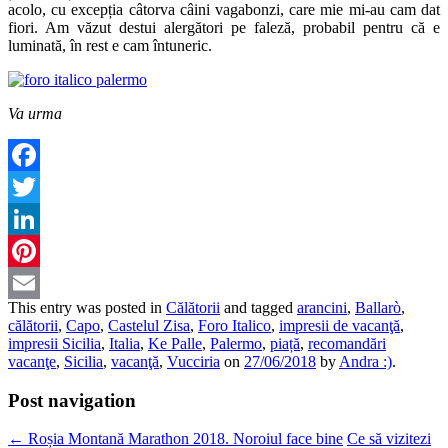
acolo, cu excepția câtorva câini vagabonzi, care mie mi-au cam dat
fiori. Am văzut destui alergători pe faleză, probabil pentru că e
luminată, în rest e cam întuneric.
Va urma
Facebook
Twitter
LinkedIn
Pinterest
This entry was posted in
Călătorii
and tagged
arancini
,
Ballarò
,
Email
călătorii
,
Capo
,
Castelul Zisa
,
Foro Italico
,
impresii de vacanţă
,
impresii Sicilia
,
Italia
,
Ke Palle
,
Palermo
,
piață
,
recomandări
vacanţe
,
Sicilia
,
vacanţă
,
Vucciria
on
27/06/2018
by
Andra :)
.
Post navigation
←
Roșia Montană Marathon 2018. Noroiul face bine
Ce să vizitezi