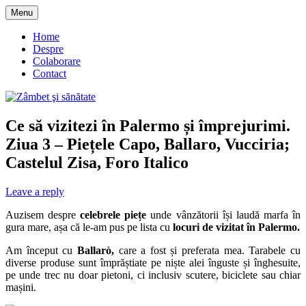
Skip
Menu
to
blog despre starea de bine :)
Zâmbet şi sănătate
content
Home
Despre
Colaborare
Contact
Ce să vizitezi în Palermo și împrejurimi.
Ziua 3 – Piețele Capo, Ballaro, Vucciria;
Castelul Zisa, Foro Italico
Leave a reply
Auzisem despre
celebrele piețe
unde vânzătorii își laudă marfa în
gura mare, așa că le-am pus pe lista cu
locuri de vizitat în Palermo.
Am început cu
Ballarò,
care a fost și preferata mea. Tarabele cu
diverse produse sunt împrăștiate pe niște alei înguste și înghesuite,
pe unde trec nu doar pietoni, ci inclusiv scutere, biciclete sau chiar
mașini.