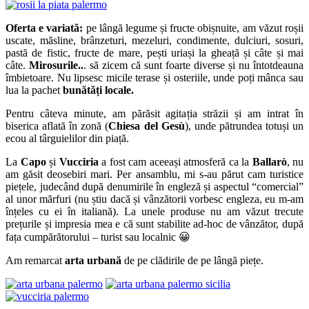
Oferta e variată:
pe lângă legume și fructe obișnuite, am văzut roșii
uscate, măsline, brânzeturi, mezeluri, condimente, dulciuri, sosuri,
pastă de fistic, fructe de mare, pești uriași la gheață și câte și mai
câte.
Mirosurile..
. să zicem că sunt foarte diverse și nu întotdeauna
îmbietoare. Nu lipsesc micile terase și osteriile, unde poți mânca sau
lua la pachet
bunătăți locale.
Pentru câteva minute, am părăsit agitația străzii și am intrat în
biserica aflată în zonă (
Chiesa del Gesù
), unde pătrundea totuși un
ecou al târguielilor din piață.
La
Capo
și
Vucciria
a fost cam aceeași atmosferă ca la
Ballarò
, nu
am găsit deosebiri mari. Per ansamblu, mi s-au părut cam turistice
piețele, judecând după denumirile în engleză și aspectul “comercial”
al unor mărfuri (nu știu dacă și vânzătorii vorbesc engleza, eu m-am
înțeles cu ei în italiană). La unele produse nu am văzut trecute
prețurile și impresia mea e că sunt stabilite ad-hoc de vânzător, după
fața cumpărătorului – turist sau localnic 😀
Am remarcat
arta urbană
de pe clădirile de pe lângă piețe.