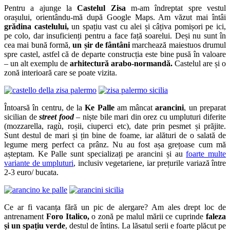
Pentru a ajunge la
Castelul Zisa
m-am îndreptat spre vestul
orașului, orientându-mă după Google Maps. Am văzut mai întâi
grădina castelului,
un spațiu vast cu alei și câțiva pomișori pe ici,
pe colo, dar insuficienți pentru a face față soarelui. Deși nu sunt în
cea mai bună formă,
un șir de fântâni
marchează maiestuos drumul
spre castel, astfel că de departe construcția este bine pusă în valoare
– un alt exemplu de
arhitectură arabo-normandă.
Castelul are și o
zonă interioară care se poate vizita.
Întoarsă în centru, de la
Ke Palle
am mâncat
arancini
, un preparat
sicilian de
street food
– niște bile mari din orez cu umpluturi diferite
(mozzarella, ragù, roșii, ciuperci etc), date prin pesmet și prăjite.
Sunt destul de mari și țin bine de foame, iar alături de o salată de
legume merg perfect ca prânz. Nu au fost așa grețoase cum mă
așteptam. Ke Palle sunt specializați pe arancini și au
foarte multe
variante de umpluturi
, inclusiv vegetariene, iar prețurile variază între
2-3 euro/ bucata.
Ce ar fi vacanța fără un pic de alergare? Am ales drept loc de
antrenament
Foro Italico,
o zonă pe malul mării ce cuprinde
faleza
și un spațiu verde
, destul de întins. La lăsatul serii e foarte plăcut pe