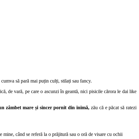
umva să pară mai puțin culți, stilați sau fancy.
ică, de vară, pe care o ascunzi în geantă, nici pisicile cărora le dai like
un zâmbet mare și sincer pornit din inimă,
zău că e păcat să ratezi
pe mine, când se referă la o prăjitură sau o oră de visare cu ochii