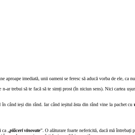
ne aproape imediată, unii oameni se feresc să aducă vorba de ele, ca nu c
n-ar trebui să te facă să te simți prost (în niciun sens). Nici cartea ușur
 în când ieși din rând. Iar când ieșitul ăsta din rând vine la pachet cu
i ca „
plăceri vinovate
”. O alăturare foarte nefericită, dacă mă întrebați 