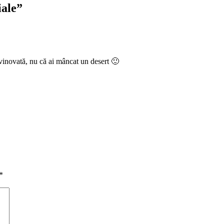
iale
”
vinovată, nu că ai mâncat un desert 🙂
*