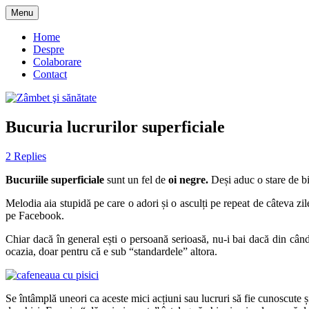
Skip
Menu
to
blog despre starea de bine :)
Zâmbet şi sănătate
content
Home
Despre
Colaborare
Contact
Bucuria lucrurilor superficiale
2 Replies
Bucuriile superficiale
sunt un fel de
oi negre.
Deși aduc o stare de bi
Melodia aia stupidă pe care o adori și o asculți pe repeat de câteva zile 
pe Facebook.
Chiar dacă în general ești o persoană serioasă, nu-i bai dacă din când
ocazia, doar pentru că e sub “standardele” altora.
Se întâmplă uneori ca aceste mici acțiuni sau lucruri să fie cunoscute ș