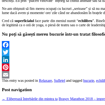
deschiși. Eu prin “plăceri vinovate” înțeleg să chinui animale sau să da
Ne-am obișnuit să fim mereu ocupați cu lucruri „serioase” și să nu 
lume dacă avem și momente/ ore/ zile când ne abandonăm în brațele dul
Cred că
superficialul
face parte din meniul numit “
echilibru
”. Bineî
de legitimă ca o oră de yoga, o piesă de teatru sau o carte de leadershi
Nu poți să găsești mereu bucurie într-un tratat filosof
Facebook
Twitter
LinkedIn
Pinterest
This entry was posted in
Relaxare
,
Sufleţel
and tagged
bucurie
,
echili
Email
Post navigation
←
Eliberează întrebările din mintea ta
Brașov Marathon 2018 – impres