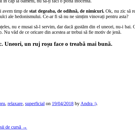
i în cap la oameni, nu să-ți faci o poftă inocentă.
mai avem timp de
stat degeaba, de odihnă, de nimicuri.
Ok, nu zic să r
ci ale hedonismului. Ce-ar fi să nu ne simțim vinovați pentru asta?
nțeles, nu e musai să-l servim, dar dacă gustăm din el uneori, nu-i bai. 
p. Nu văd de ce oricare din acestea ar trebui să fie motiv de jenă.
ic. Uneori, un ruj roșu face o treabă mai bună.
bru
,
relaxare
,
superficial
on
19/04/2018
by
Andra :)
.
ii de cursă
→