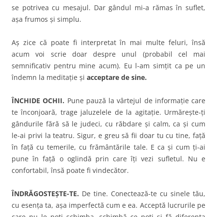
se potrivea cu mesajul. Dar gândul mi-a rămas în suflet,
așa frumos și simplu.
Aș zice că poate fi interpretat în mai multe feluri, însă
acum voi scrie doar despre unul (probabil cel mai
semnificativ pentru mine acum). Eu l-am simțit ca pe un
îndemn la meditație și
acceptare de sine.
ÎNCHIDE OCHII.
Pune pauză la vârtejul de informație care
te înconjoară, trage jaluzelele de la agitație. Urmărește-ți
gândurile fără să le judeci, cu răbdare și calm, ca și cum
le-ai privi la teatru. Sigur, e greu să fii doar tu cu tine, față
în față cu temerile, cu frământările tale. E ca și cum ți-ai
pune în față o oglindă prin care îți vezi sufletul. Nu e
confortabil, însă poate fi vindecător.
ÎNDRĂGOSTEȘTE-TE.
De tine. Conectează-te cu sinele tău,
cu esența ta, așa imperfectă cum e ea. Acceptă lucrurile pe
care nu le poți schimba, schimbă ce poți și fă diferența