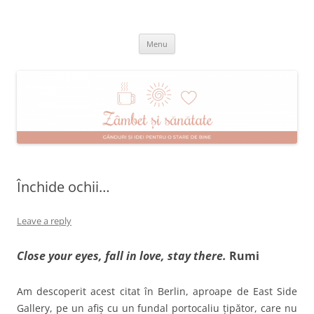
Skip
to
Zâmbet şi sănătate
content
blog despre starea de bine :)
Menu
Închide ochii…
Leave a reply
Close your eyes, fall in love, stay there.
Rumi
Am descoperit acest citat în Berlin, aproape de East Side
Gallery, pe un afiș cu un fundal portocaliu țipător, care nu