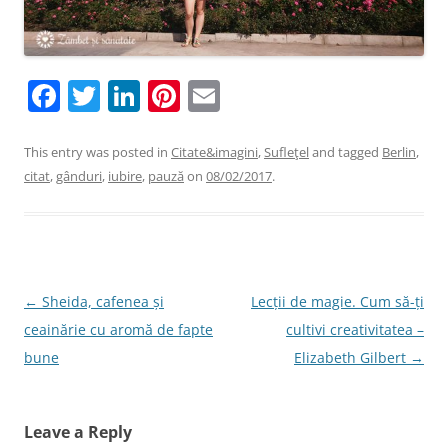
F
T
Li
Pi
E
a
w
n
nt
m
c
itt
k
er
ai
This entry was posted in
Citate&imagini
,
Sufleţel
and tagged
Berlin
,
citat
,
gânduri
,
iubire
,
pauză
on
08/02/2017
.
e
er
e
e
l
b
dI
st
o
n
o
Post
←
Sheida, cafenea și
Lecții de magie. Cum să-ți
k
navigation
ceainărie cu aromă de fapte
cultivi creativitatea –
bune
Elizabeth Gilbert
→
Leave a Reply