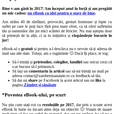
Bine v-am găsit în 2017! Am început anul în forță și am pregătit
un mic cadou:
un eBook cu idei pentru o stare de bine
.
Am strâns 40 de răsfățuri, provocări, gesturi frumoase și fapte cu
suflet pe care le poți face fără prea mare efort, ca să oferi sufletului
tău și oamenilor din jur mici scântei de fericire. Nu mai aștepta doar
să primești de la alții, ci ia tu inițiativa și
răspândește bucurie în
jur!
eBook-ul e
gratuit
și pentru a-l descărca nu e nevoie să-ți adresa de
mail sau alte date. Totuși, am o rugăminte 🙂 Dacă îți place, te rog:
Să-l trimiți și
prietenilor, colegilor, familiei
sau oricui crezi că
s-ar bucura să-l primească.
Să lași un
comentariu la articol
sau să-mi trimiți un mail pe
adresa contact@zambetsisanatate.ro cu feedback-ul tău.
Să dai un
share
pe Facebook la acest articol sau un
like
la
pagina
Zâmbet și sănătate
*Povestea eBook-ului, pe scurt
Nu știu cum stați voi cu
rezoluțiile pe 2017
, dar prin a scoate acest
eBook în lume eu mi-am atins deja un obiectiv 🙂 Voiam de taaare
mult timp să fac un astfel de material, dar am tot amânat, ba că nu e