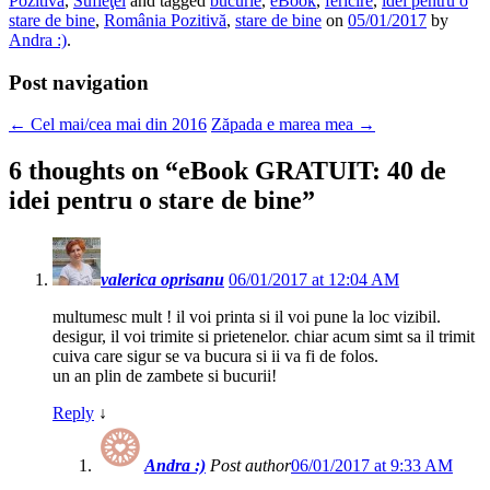
Pozitivă
,
Sufleţel
and tagged
bucurie
,
eBook
,
fericire
,
idei pentru o
stare de bine
,
România Pozitivă
,
stare de bine
on
05/01/2017
by
Andra :)
.
Post navigation
←
Cel mai/cea mai din 2016
Zăpada e marea mea
→
6 thoughts on “
eBook GRATUIT: 40 de
idei pentru o stare de bine
”
valerica oprisanu
06/01/2017 at 12:04 AM
multumesc mult ! il voi printa si il voi pune la loc vizibil.
desigur, il voi trimite si prietenelor. chiar acum simt sa il trimit
cuiva care sigur se va bucura si ii va fi de folos.
un an plin de zambete si bucurii!
Reply
↓
Andra :)
Post author
06/01/2017 at 9:33 AM