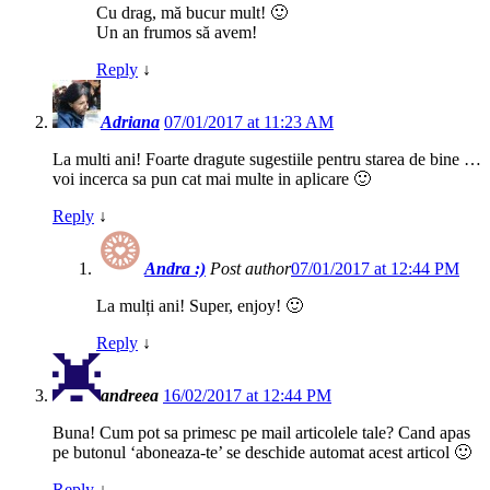
Cu drag, mă bucur mult! 🙂
Un an frumos să avem!
Reply
↓
Adriana
07/01/2017 at 11:23 AM
La multi ani! Foarte dragute sugestiile pentru starea de bine …
voi incerca sa pun cat mai multe in aplicare 🙂
Reply
↓
Andra :)
Post author
07/01/2017 at 12:44 PM
La mulți ani! Super, enjoy! 🙂
Reply
↓
andreea
16/02/2017 at 12:44 PM
Buna! Cum pot sa primesc pe mail articolele tale? Cand apas
pe butonul ‘aboneaza-te’ se deschide automat acest articol 🙂
Reply
↓