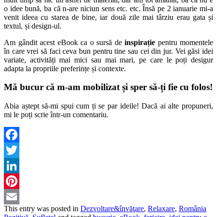
o idee bună, ba că n-are niciun sens etc. etc. Însă pe 2 ianuarie mi-a
venit ideea cu starea de bine, iar două zile mai târziu erau gata și
textul, și design-ul.
Am gândit acest eBook ca o sursă de
inspirație
pentru momentele
în care vrei să faci ceva bun pentru tine sau cei din jur. Vei găsi idei
variate, activități mai mici sau mai mari, pe care le poți desigur
adapta la propriile preferințe și contexte.
Mă bucur că m-am mobilizat și sper să-ți fie cu folos!
Abia aștept să-mi spui cum ți se par ideile! Dacă ai alte propuneri,
mi le poți scrie într-un comentariu.
Facebook
Twitter
LinkedIn
Pinterest
This entry was posted in
Dezvoltare&învăţare
,
Relaxare
,
România
Email