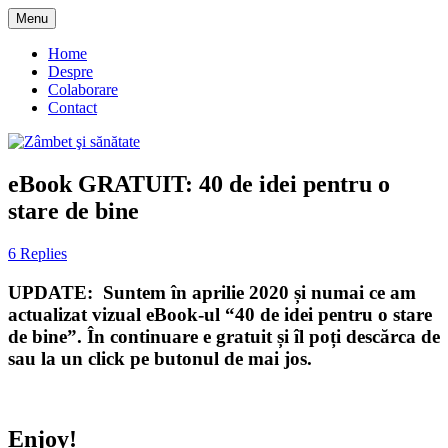
Skip
Menu
to
blog despre starea de bine :)
Zâmbet şi sănătate
content
Home
Despre
Colaborare
Contact
eBook GRATUIT: 40 de idei pentru o
stare de bine
6 Replies
UPDATE:
Suntem în aprilie 2020 și numai ce am
actualizat vizual eBook-ul “40 de idei pentru o stare
de bine”. În continuare e gratuit și îl poți descărca de
sau la un click pe butonul de mai jos.
Enjoy!