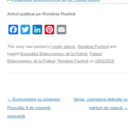
Articol publicat pe România Pozitivă
F
T
Li
Pi
E
a
wi
n
nt
m
c
tt
k
er
ail
This entry was posted in
Lovely places
,
România Pozitivă
and
tagged
Ansamblul Brâncovenesc de la Potlogi
,
Palatul
e
er
e
e
Brâncovenesc de la Potlogi
,
România Pozitivă
on
19/02/2016
.
b
dI
st
o
n
o
k
Post
←
Economisire cu schepsis:
Senia, cosmetice delicate cu
navigation
Puşculiţa 9 de maximă
parfum de natură
→
siguranţă