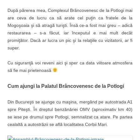
După părerea mea, Complexul Brâncovenesc de la Potlogi mai
are ceva de lucru ca să arate cel puţin ca fratele de la
Mogoşoaia şi să atragă turişti. Însă ce-a fost mai greu – adică
restaurarea – s-a făcut, iar începutul e mai mult decât
promiţător. Dacă ar lucra un pic şi la relaţiile cu vizitatorii, ar fi
super.
Cu siguranţă voi reveni aici şi sper ca data viitoare atmosfera
să fie mai prietenoasă
Cum ajungi la Palatul Brâncovenesc de la Potlogi
Din Bucureşti se ajunge cu maşina, mergând pe autostrada A1
spre Piteşti. În dreptul benzănăriei OMV (aproximativ km 40)
se iese pe drumul spre Potlogi, semnalizat ca atare. Pe partea
cealaltă a autostrăzii se află localitatea Corbii Mari.