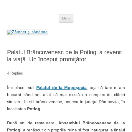
Skip
to
Zâmbet şi sănătate
content
blog despre starea de bine :)
Menu
Palatul Brâncovenesc de la Potlogi a revenit
la viaţă. Un început promiţător
4 Replies
Îmi place mult
Palatul de la Mogoşoaia
, aşa că tare m-am
bucurat când am aflat că mai există un complex de clădiri
similare, în stil brâncovenesc, undeva în judeţul Dâmboviţa, în
localitatea
Potlogi.
După ani de restaurare,
Ansamblul Brâncovenesc de la
Potlogi
a renăscut din propriile ruine şi fost inaugurat la finalul