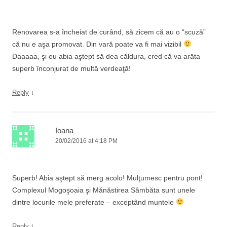
Renovarea s-a încheiat de curând, să zicem că au o “scuză”
că nu e aşa promovat. Din vară poate va fi mai vizibil
Daaaaa, şi eu abia aştept să dea căldura, cred că va arăta
superb înconjurat de multă verdeaţă!
↓
Reply
Ioana
20/02/2016 at 4:18 PM
Superb! Abia aştept să merg acolo! Mulţumesc pentru pont!
Complexul Mogoşoaia şi Mănăstirea Sâmbăta sunt unele
dintre locurile mele preferate – exceptând muntele
↓
Reply