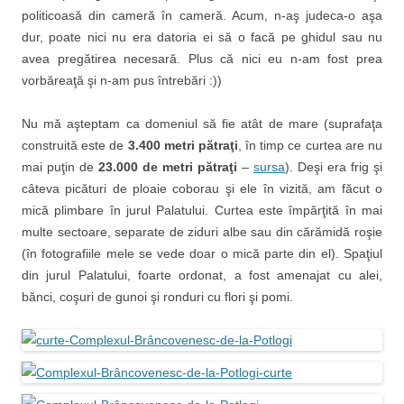
politicoasă din cameră în cameră. Acum, n-aş judeca-o aşa
dur, poate nici nu era datoria ei să o facă pe ghidul sau nu
avea pregătirea necesară. Plus că nici eu n-am fost prea
vorbăreaţă şi n-am pus întrebări :))
Nu mă aşteptam ca domeniul să fie atât de mare (suprafaţa
construită este de
3.400 metri pătraţi
, în timp ce curtea are nu
mai puţin de
23.000 de metri pătraţi
–
sursa
). Deşi era frig şi
câteva picături de ploaie coborau şi ele în vizită, am făcut o
mică plimbare în jurul Palatului. Curtea este împărţită în mai
multe sectoare, separate de ziduri albe sau din cărămidă roşie
(în fotografiile mele se vede doar o mică parte din el). Spaţiul
din jurul Palatului, foarte ordonat, a fost amenajat cu alei,
bănci, coşuri de gunoi şi ronduri cu flori şi pomi.