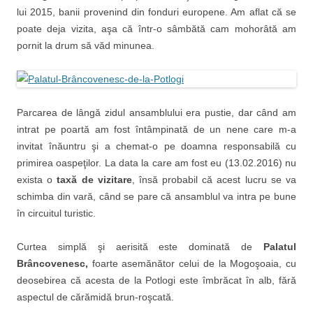
lui 2015, banii provenind din fonduri europene. Am aflat că se
poate deja vizita, aşa că într-o sâmbătă cam mohorâtă am
pornit la drum să văd minunea.
Parcarea de lângă zidul ansamblului era pustie, dar când am
intrat pe poartă am fost întâmpinată de un nene care m-a
invitat înăuntru şi a chemat-o pe doamna responsabilă cu
primirea oaspeţilor. La data la care am fost eu (13.02.2016) nu
exista o
taxă de vizitare
, însă probabil că acest lucru se va
schimba din vară, când se pare că ansamblul va intra pe bune
în circuitul turistic.
Curtea simplă şi aerisită este dominată de
Palatul
Brâncovenesc,
foarte asemănător celui de la Mogoşoaia, cu
deosebirea că acesta de la Potlogi este îmbrăcat în alb, fără
aspectul de cărămidă brun-roşcată.