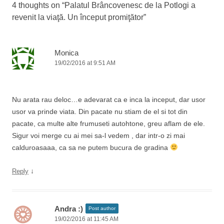
4 thoughts on “
Palatul Brâncovenesc de la Potlogi a
revenit la viaţă. Un început promiţător
”
Monica
19/02/2016 at 9:51 AM
Nu arata rau deloc…e adevarat ca e inca la inceput, dar usor
usor va prinde viata. Din pacate nu stiam de el si tot din
pacate, ca multe alte frumuseti autohtone, greu aflam de ele.
Sigur voi merge cu ai mei sa-l vedem , dar intr-o zi mai
calduroasaaa, ca sa ne putem bucura de gradina
↓
Reply
Andra :)
Post author
19/02/2016 at 11:45 AM