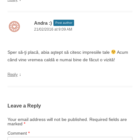
Andra :)
Post author
21/02/2016 at 9:09 AM
Sper să-ţi placă, abia aştept să citesc impresiile tale
Acum
când vine vremea caldă e numai bine de făcut o vizită!
↓
Reply
Leave a Reply
Your email address will not be published.
Required fields are
marked
*
Comment
*