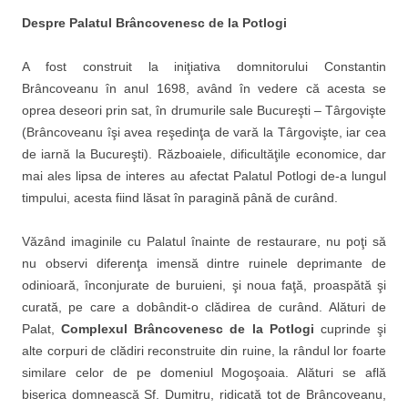
Despre Palatul Brâncovenesc
de la Potlogi
A fost construit la iniţiativa domnitorului Constantin
Brâncoveanu în anul 1698, având în vedere că acesta se
oprea deseori prin sat, în drumurile sale Bucureşti – Târgovişte
(Brâncoveanu îşi avea reşedinţa de vară la Târgovişte, iar cea
de iarnă la Bucureşti). Războaiele, dificultăţile economice, dar
mai ales lipsa de interes au afectat Palatul Potlogi de-a lungul
timpului, acesta fiind lăsat în paragină până de curând.
Văzând imaginile cu Palatul înainte de restaurare, nu poţi să
nu observi diferenţa imensă dintre ruinele deprimante de
odinioară, înconjurate de buruieni, şi noua faţă, proaspătă şi
curată, pe care a dobândit-o clădirea de curând. Alături de
Palat,
Complexul Brâncovenesc de la Potlogi
cuprinde şi
alte corpuri de clădiri reconstruite din ruine, la rândul lor foarte
similare celor de pe domeniul Mogoşoaia. Alături se află
biserica domnească Sf. Dumitru, ridicată tot de Brâncoveanu,