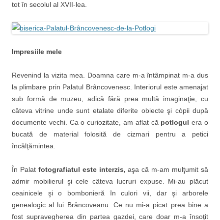
tot în secolul al XVII-lea.
Impresiile mele
Revenind la vizita mea. Doamna care m-a întâmpinat m-a dus
la plimbare prin Palatul Brâncovenesc. Interiorul este amenajat
sub formă de muzeu, adică fără prea multă imaginaţie, cu
câteva vitrine unde sunt etalate diferite obiecte şi còpii după
documente vechi. Ca o curiozitate, am aflat că
potlogul
era o
bucată de material folosită de cizmari pentru a petici
încălţămintea.
În Palat
fotografiatul este interzis,
aşa că m-am mulţumit să
admir mobilierul şi cele câteva lucruri expuse. Mi-au plăcut
ceainicele şi o bombonieră în culori vii, dar şi arborele
genealogic al lui Brâncoveanu. Ce nu mi-a picat prea bine a
fost supravegherea din partea gazdei, care doar m-a însoţit