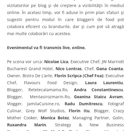
vizitatorilor pe blog şi de creştere a vizibilităţii în mediul
online. În acelasi timp, vor fi aduse în prim plan sfaturi şi
sugestii pentru modul în care bloggerii de food pot
colabora eficient cu brandurile, dar şi cum pot să atragă
mai multe colaborări cu acestea.
Evenimentul va fi transmis live, online.
Pe scena vor urca:
Nicolae Lica
, Executive Chef, JW Marriott
Bucharest Grand Hotel,
Nico Lontras
, Chef,
Oana Coanta
,
Owner, Bistro De L’arte,
Florin Scripca (Chef Foa):
Executive
Chef, Flavours Food Design,
Laura Laurentiu
,
Blogger, Retetecalamama.Ro,
Andra Constantinescu
,
Blogger, Mentasirozmarin.Ro,
Geanina Staicu Avram
,
Vlogger, JamilaCuisine.ro,
Radu Dumitrescu
, Fotograf
Culinar, Grey Wolf Studios,
Florin Itu
, Blogger, Crazy
Mother Cooker,
Monica Botez
, Managing Partner, Golin,
Ruxandra Marin
, Strategy & New Business