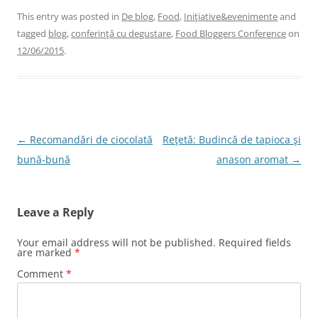
c
itt
k
er
ai
This entry was posted in
De blog
,
Food
,
Iniţiative&evenimente
and
tagged
blog
,
conferinţă cu degustare
,
Food Bloggers Conference
on
e
er
e
e
l
12/06/2015
.
b
dI
st
o
n
o
k
Post
←
Recomandări de ciocolată
Reţetă: Budincă de tapioca şi
navigation
bună-bună
anason aromat
→
Leave a Reply
Your email address will not be published.
Required fields
are marked
*
Comment
*