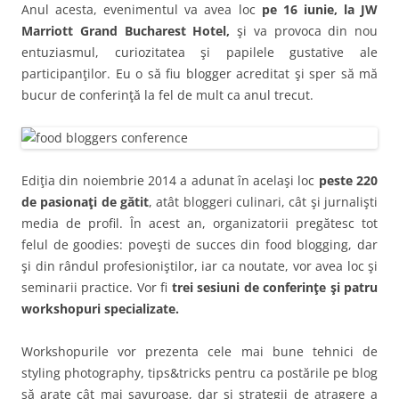
Anul acesta, evenimentul va avea loc
pe 16 iunie, la JW
Marriott Grand Bucharest Hotel,
şi va provoca din nou
entuziasmul, curiozitatea şi papilele gustative ale
participanţilor. Eu o să fiu blogger acreditat şi sper să mă
bucur de conferinţă la fel de mult ca anul trecut.
Ediţia din noiembrie 2014 a adunat în acelaşi loc
peste 220
de pasionaţi de gătit
, atât bloggeri culinari, cât şi jurnalişti
media de profil. În acest an, organizatorii pregătesc tot
felul de goodies: poveşti de succes din food blogging, dar
şi din rândul profesioniştilor, iar ca noutate, vor avea loc şi
seminarii practice. Vor fi
trei sesiuni de conferinţe şi patru
workshopuri specializate.
Workshopurile vor prezenta cele mai bune tehnici de
styling photography, tips&tricks pentru ca postările pe blog
să arate cât mai savuroase, dar şi strategii de atragere a