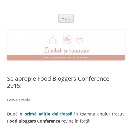
Skip
to
Zâmbet şi sănătate
content
blog despre starea de bine :)
Menu
Se apropie Food Bloggers Conference
2015!
Leave a reply
După
o primă ediţie delicioasă
în toamna anului trecut,
Food Bloggers Conference
revine în forţă!