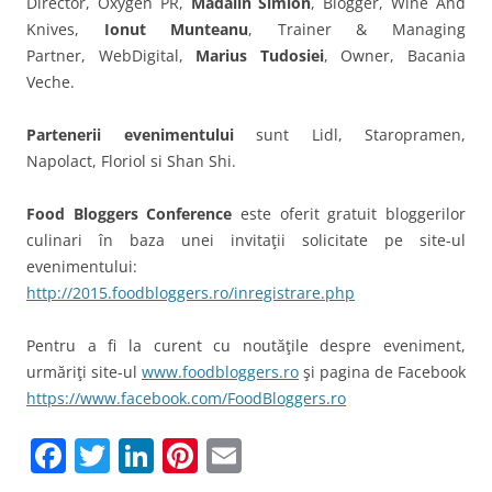
Director, Oxygen PR,
Madalin Simion
, Blogger, Wine And
Knives,
Ionut Munteanu
, Trainer & Managing
Partner, WebDigital,
Marius Tudosiei
, Owner, Bacania
Veche.
Partenerii evenimentului
sunt Lidl, Staropramen,
Napolact, Floriol si Shan Shi.
Food Bloggers Conference
este oferit gratuit bloggerilor
culinari în baza unei invitaţii solicitate pe site-ul
evenimentului:
http://2015.foodbloggers.ro/inregistrare.php
Pentru a fi la curent cu noutăţile despre eveniment,
urmăriţi site-ul
www.foodbloggers.ro
şi pagina de Facebook
https://www.facebook.com/FoodBloggers.ro
F
T
Li
Pi
E
a
w
n
nt
m