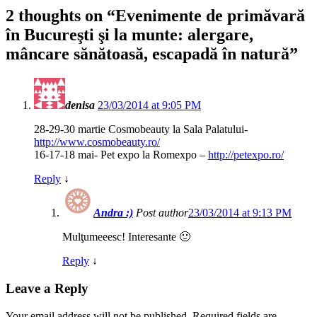
2 thoughts on “
Evenimente de primăvară
în Bucureşti şi la munte: alergare,
mâncare sănătoasă, escapadă în natură
”
denisa
23/03/2014 at 9:05 PM
28-29-30 martie Cosmobeauty la Sala Palatului-
http://www.cosmobeauty.ro/
16-17-18 mai- Pet expo la Romexpo –
http://petexpo.ro/
Reply
↓
Andra :)
Post author
23/03/2014 at 9:13 PM
Mulţumeeesc! Interesante 🙂
Reply
↓
Leave a Reply
Your email address will not be published.
Required fields are