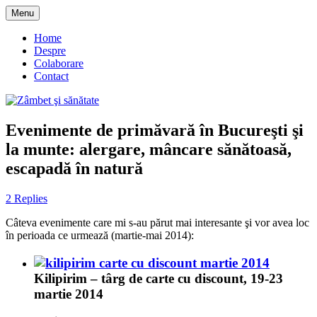
Skip
Menu
to
blog despre starea de bine :)
Zâmbet şi sănătate
content
Home
Despre
Colaborare
Contact
Evenimente de primăvară în Bucureşti şi
la munte: alergare, mâncare sănătoasă,
escapadă în natură
2 Replies
Câteva evenimente care mi s-au părut mai interesante şi vor avea loc
în perioada ce urmează (martie-mai 2014):
Kilipirim – târg de carte cu discount, 19-23
martie 2014