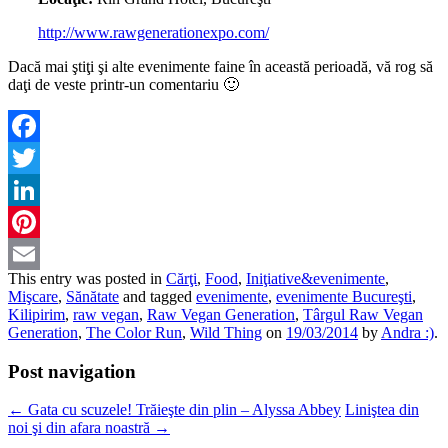
http://www.rawgenerationexpo.com/
Dacă mai ştiţi şi alte evenimente faine în această perioadă, vă rog să
daţi de veste printr-un comentariu 🙂
Facebook
Twitter
LinkedIn
Pinterest
This entry was posted in
Cărţi
,
Food
,
Iniţiative&evenimente
,
Email
Mişcare
,
Sănătate
and tagged
evenimente
,
evenimente Bucureşti
,
Kilipirim
,
raw vegan
,
Raw Vegan Generation
,
Târgul Raw Vegan
Generation
,
The Color Run
,
Wild Thing
on
19/03/2014
by
Andra :)
.
Post navigation
←
Gata cu scuzele! Trăieşte din plin – Alyssa Abbey
Liniştea din
noi şi din afara noastră
→