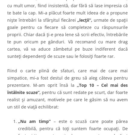
cu mult umor, fiind insistentă, dar fără să lase impresia că
te bate la cap.
Mi-a plăcut foarte mult ideea de a propune
nişte întrebări la sfărşitul fiecărei
„lecţii”,
urmate de spaţii
goale pentru ca fiecare să completeze cu răspunsurile
proprii. Chiar dacă ţi-e prea lene să scrii efectiv, întrebările
te pun oricum pe gânduri. Vă recomand cu mare drag
cartea, vă va aduce zâmbetul pe buze indiferent dacă
sunteţi dependenţi de scuze sau le folosiţi foarte rar.
Fiind o carte plină de sfaturi, care mai de care mai
simpatice, mi-a fost destul de greu să aleg câteva pentru
prezentare. M-am oprit însă la
„Top 10 – Cel mai des
întâlnite scuze”,
pentru că sunt redate pe scurt, dar foarte
realist şi amuzant, motivele pe care le găsim să nu avem
un stil de viaţă echilibrat:
„Nu am timp”
– este o scuză care poate părea
credibilă, pentru că toţi suntem foarte ocupaţi. De