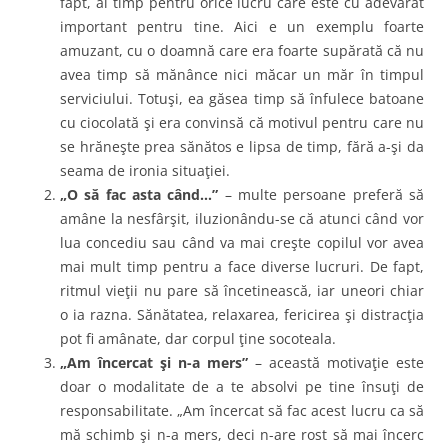
fapt, ai timp pentru orice lucru care este cu adevărat
important pentru tine. Aici e un exemplu foarte
amuzant, cu o doamnă care era foarte supărată că nu
avea timp să mănânce nici măcar un măr în timpul
serviciului. Totuşi, ea găsea timp să înfulece batoane
cu ciocolată şi era convinsă că motivul pentru care nu
se hrăneşte prea sănătos e lipsa de timp, fără a-şi da
seama de ironia situaţiei.
„O să fac asta când…”
– multe persoane preferă să
amâne la nesfârşit, iluzionându-se că atunci când vor
lua concediu sau când va mai creşte copilul vor avea
mai mult timp pentru a face diverse lucruri. De fapt,
ritmul vieţii nu pare să încetinească, iar uneori chiar
o ia razna. Sănătatea, relaxarea, fericirea şi distracţia
pot fi amânate, dar corpul ţine socoteala.
„Am încercat şi n-a mers”
– această motivaţie este
doar o modalitate de a te absolvi pe tine însuţi de
responsabilitate. „Am încercat să fac acest lucru ca să
mă schimb şi n-a mers, deci n-are rost să mai încerc