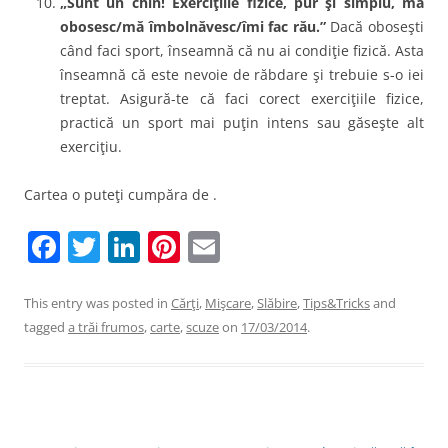
„Sunt un chin! Exerciţiile fizice, pur şi simplu, mă
obosesc/mă îmbolnăvesc/îmi fac rău.”
Dacă oboseşti
când faci sport, înseamnă că nu ai condiţie fizică. Asta
înseamnă că este nevoie de răbdare şi trebuie s-o iei
treptat. Asigură-te că faci corect exerciţiile fizice,
practică un sport mai puţin intens sau găseşte alt
exerciţiu.
Cartea o puteţi cumpăra de .
F
T
Li
Pi
E
a
w
n
nt
m
c
itt
k
er
ai
This entry was posted in
Cărţi
,
Mişcare
,
Slăbire
,
Tips&Tricks
and
tagged
a trăi frumos
,
carte
,
scuze
on
17/03/2014
.
e
er
e
e
l
b
dI
st
o
n
o