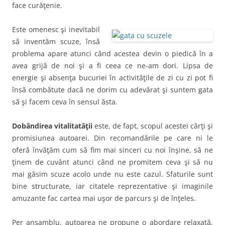
face curăţenie.
Este omenesc şi inevitabil
să inventăm scuze, însă
problema apare atunci când acestea devin o piedică în a
avea grijă de noi şi a fi ceea ce ne-am dori. Lipsa de
energie şi absenţa bucuriei în activităţile de zi cu zi pot fi
însă combătute dacă ne dorim cu adevărat şi suntem gata
să şi facem ceva în sensul ăsta.
Dobândirea vitalitatăţii
este, de fapt, scopul acestei cărţi şi
promisiunea autoarei. Din recomandările pe care ni le
oferă învăţăm cum să fim mai sinceri cu noi înşine, să ne
ţinem de cuvânt atunci când ne promitem ceva şi să nu
mai găsim scuze acolo unde nu este cazul. Sfaturile sunt
bine structurate, iar citatele reprezentative şi imaginile
amuzante fac cartea mai uşor de parcurs şi de înţeles.
Per ansamblu, autoarea ne propune o abordare relaxată,