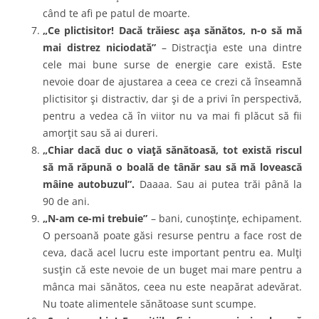
când te afi pe patul de moarte.
„Ce plictisitor! Dacă trăiesc aşa sănătos, n-o să mă
mai distrez niciodată”
– Distracţia este una dintre
cele mai bune surse de energie care există. Este
nevoie doar de ajustarea a ceea ce crezi că înseamnă
plictisitor şi distractiv, dar şi de a privi în perspectivă,
pentru a vedea că în viitor nu va mai fi plăcut să fii
amorţit sau să ai dureri.
„Chiar dacă duc o viaţă sănătoasă, tot există riscul
să mă răpună o boală de tânăr sau să mă lovească
mâine autobuzul”.
Daaaa. Sau ai putea trăi până la
90 de ani.
„N-am ce-mi trebuie”
– bani, cunoştinţe, echipament.
O persoană poate găsi resurse pentru a face rost de
ceva, dacă acel lucru este important pentru ea. Mulţi
susţin că este nevoie de un buget mai mare pentru a
mânca mai sănătos, ceea nu este neapărat adevărat.
Nu toate alimentele sănătoase sunt scumpe.