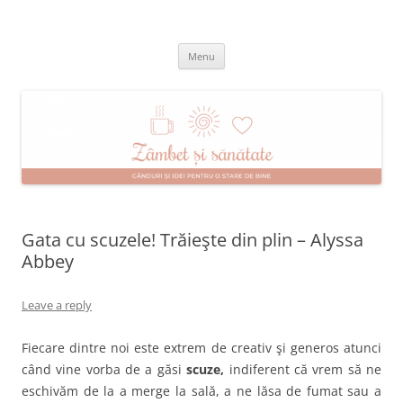
Skip
to
Zâmbet şi sănătate
content
blog despre starea de bine :)
Menu
Gata cu scuzele! Trăieşte din plin – Alyssa
Abbey
Leave a reply
Fiecare dintre noi este extrem de creativ şi generos atunci
când vine vorba de a găsi
scuze,
indiferent că vrem să ne
eschivăm de la a merge la sală, a ne lăsa de fumat sau a