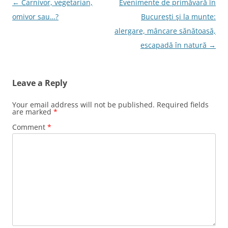
Post
←
Carnivor, vegetarian,
Evenimente de primăvară în
k
navigation
omivor sau…?
Bucureşti şi la munte:
alergare, mâncare sănătoasă,
escapadă în natură
→
Leave a Reply
Your email address will not be published.
Required fields
are marked
*
Comment
*