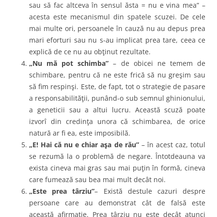
sau să fac altceva în sensul ăsta = nu e vina mea” –
acesta este mecanismul din spatele scuzei. De cele
mai multe ori, persoanele în cauză nu au depus prea
mari eforturi sau nu s-au implicat prea tare, ceea ce
explică de ce nu au obţinut rezultate.
„Nu mă pot schimba”
– de obicei ne temem de
schimbare, pentru că ne este frică să nu greşim sau
să fim respinşi. Este, de fapt, tot o strategie de pasare
a responsabilităţii, punând-o sub semnul ghinionului,
a geneticii sau a altui lucru. Această scuză poate
izvorî din credinţa unora că schimbarea, de orice
natură ar fi ea, este imposibilă.
„E! Hai că nu e chiar aşa de rău”
– în acest caz, totul
se rezumă la o problemă de negare. Întotdeauna va
exista cineva mai gras sau mai puţin în formă, cineva
care fumează sau bea mai mult decât noi.
„Este prea târziu”
– Există destule cazuri despre
persoane care au demonstrat cât de falsă este
această afirmaţie. Prea târziu nu este decât atunci