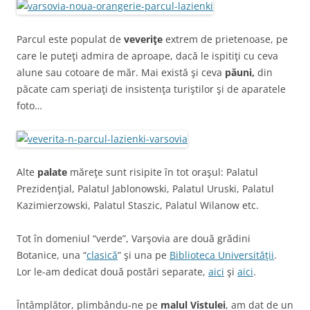
Parcul este populat de
veveriţe
extrem de prietenoase, pe
care le puteţi admira de aproape, dacă le ispitiţi cu ceva
alune sau cotoare de măr. Mai există şi ceva
păuni,
din
păcate cam speriaţi de insistenţa turiştilor şi de aparatele
foto…
Alte
palate
măreţe sunt risipite în tot oraşul: Palatul
Prezidenţial, Palatul Jablonowski, Palatul Uruski, Palatul
Kazimierzowski, Palatul Staszic, Palatul Wilanow etc.
Tot în domeniul “verde”, Varşovia are două grădini
Botanice, una “
clasică
” şi una pe
Biblioteca Universităţii
.
Lor le-am dedicat două postări separate,
aici
şi
aici
.
Întâmplător, plimbându-ne pe
malul Vistulei
, am dat de un