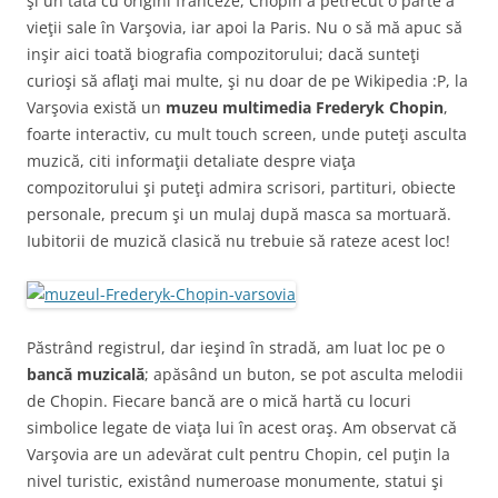
şi un tată cu origini franceze, Chopin a petrecut o parte a
vieţii sale în Varşovia, iar apoi la Paris. Nu o să mă apuc să
inşir aici toată biografia compozitorului; dacă sunteţi
curioşi să aflaţi mai multe, şi nu doar de pe Wikipedia :P, la
Varşovia există un
muzeu multimedia Frederyk Chopin
,
foarte interactiv, cu mult touch screen, unde puteţi asculta
muzică, citi informaţii detaliate despre viaţa
compozitorului şi puteţi admira scrisori, partituri, obiecte
personale, precum şi un mulaj după masca sa mortuară.
Iubitorii de muzică clasică nu trebuie să rateze acest loc!
Păstrând registrul, dar ieşind în stradă, am luat loc pe o
bancă muzicală
; apăsând un buton, se pot asculta melodii
de Chopin. Fiecare bancă are o mică hartă cu locuri
simbolice legate de viaţa lui în acest oraş. Am observat că
Varşovia are un adevărat cult pentru Chopin, cel puţin la
nivel turistic, existând numeroase monumente, statui şi