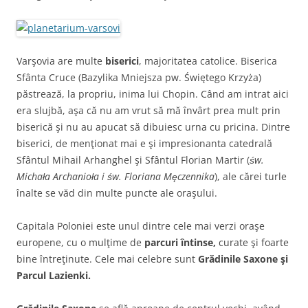
Varşovia are multe
biserici
, majoritatea catolice. Biserica
Sfânta Cruce (Bazylika Mniejsza pw. Świętego Krzyża)
păstrează, la propriu, inima lui Chopin. Când am intrat aici
era slujbă, aşa că nu am vrut să mă învârt prea mult prin
biserică şi nu au apucat să dibuiesc urna cu pricina. Dintre
biserici, de menţionat mai e şi impresionanta catedrală
Sfântul Mihail Arhanghel şi Sfântul Florian Martir (
św.
Michała Archanioła i św. Floriana Męczennika
), ale cărei turle
înalte se văd din multe puncte ale oraşului.
Capitala Poloniei este unul dintre cele mai verzi oraşe
europene, cu o mulţime de
parcuri întinse,
curate şi foarte
bine întreţinute. Cele mai celebre sunt
Grădinile Saxone şi
Parcul Lazienki.