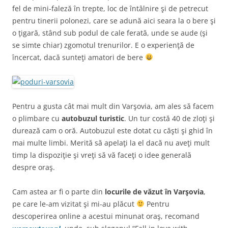
fel de mini-faleză în trepte, loc de întâlnire şi de petrecut
pentru tinerii polonezi, care se adună aici seara la o bere şi
o ţigară, stând sub podul de cale ferată, unde se aude (şi
se simte chiar) zgomotul trenurilor. E o experienţă de
încercat, dacă sunteţi amatori de bere
Pentru a gusta cât mai mult din Varşovia, am ales să facem
o plimbare cu
autobuzul turistic
. Un tur costă 40 de zloţi şi
durează cam o oră. Autobuzul este dotat cu căşti şi ghid în
mai multe limbi. Merită să apelaţi la el dacă nu aveţi mult
timp la dispoziţie şi vreţi să vă faceţi o idee generală
despre oraş.
Cam astea ar fi o parte din
locurile de văzut în Varşovia
,
pe care le-am vizitat şi mi-au plăcut
Pentru
descoperirea online a acestui minunat oraş, recomand