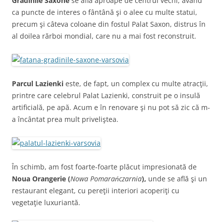
Grădinile Saxone
se află aproape de centrul vechi, având
ca puncte de interes o fântână şi o alee cu multe statui,
precum şi câteva coloane din fostul Palat Saxon, distrus în
al doilea rărboi mondial, care nu a mai fost reconstruit.
Parcul Lazienki
este, de fapt, un complex cu multe atracţii,
printre care celebrul Palat Lazienki, construit pe o insulă
artificială, pe apă. Acum e în renovare şi nu pot să zic că m-
a încântat prea mult priveliştea.
În schimb, am fost foarte-foarte plăcut impresionată de
Noua Orangerie (
Nowa Pomarańczarnia
),
unde se află şi un
restaurant elegant, cu pereţii interiori acoperiţi cu
vegetaţie luxuriantă.