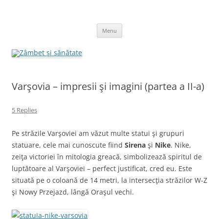
Skip
to
Zâmbet şi sănătate
content
blog despre starea de bine :)
Menu
Varşovia – impresii şi imagini (partea a II-a)
5 Replies
Pe străzile Varşoviei am văzut multe statui şi grupuri
statuare, cele mai cunoscute fiind
Sirena
şi
Nike
. Nike,
zeiţa victoriei în mitologia greacă, simbolizează spiritul de
luptătoare al Varşoviei – perfect justificat, cred eu. Este
situată pe o coloană de 14 metri, la intersecţia străzilor W-Z
şi Nowy Przejazd, lângă Oraşul vechi.