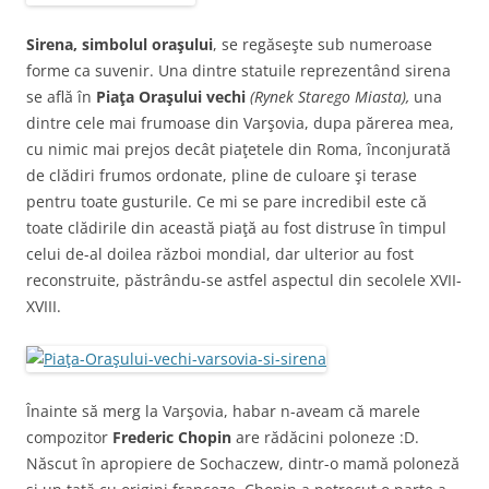
Sirena, simbolul oraşului
, se regăseşte sub numeroase
forme ca suvenir. Una dintre statuile reprezentând sirena
se află în
Piaţa Oraşului vechi
(Rynek Starego Miasta),
una
dintre cele mai frumoase din Varşovia, dupa părerea mea,
cu nimic mai prejos decât piaţetele din Roma, înconjurată
de clădiri frumos ordonate, pline de culoare şi terase
pentru toate gusturile. Ce mi se pare incredibil este că
toate clădirile din această piaţă au fost distruse în timpul
celui de-al doilea război mondial, dar ulterior au fost
reconstruite, păstrându-se astfel aspectul din secolele XVII-
XVIII.
Înainte să merg la Varşovia, habar n-aveam că marele
compozitor
Frederic Chopin
are rădăcini poloneze :D.
Născut în apropiere de Sochaczew, dintr-o mamă poloneză