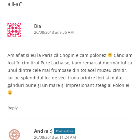
a II-a)
”
Bia
26/08/2013 at 9:56 AM
Am aflat și eu la Paris că Chopin e cam polonez
Când am
fost în cimitirul Pere Lachaise, i-am remarcat mormântul ca
unul dintre cele mai frumoase din tot acel muzeu cimitir,
iar pe splendidul loc de veci trona printre flori și multe
gânduri bune și un mare și impresionant steag al Poloniei
↓
Reply
Andra :)
Post author
26/08/2013 at 11:24 AM