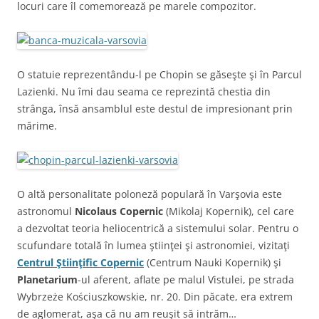
locuri care îl comemorează pe marele compozitor.
O statuie reprezentându-l pe Chopin se găseşte şi în Parcul
Lazienki. Nu îmi dau seama ce reprezintă chestia din
strânga, însă ansamblul este destul de impresionant prin
mărime.
O altă personalitate poloneză populară în Varşovia este
astronomul
Nicolaus Copernic
(Mikolaj Kopernik), cel care
a dezvoltat teoria heliocentrică a sistemului solar. Pentru o
scufundare totală în lumea ştiinţei şi astronomiei, vizitaţi
Centrul Ştiinţific Copernic
(Centrum Nauki Kopernik) şi
Planetarium
-ul aferent, aflate pe malul Vistulei, pe strada
Wybrzeże Kościuszkowskie, nr. 20. Din păcate, era extrem
de aglomerat, aşa că nu am reuşit să intrăm…