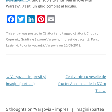
unde, sub sloganul “Fall in love with
warsawtour.pl
,
Warsaw”, găsiţi un ghid complet al locului.
F
T
Li
Pi
E
a
w
n
nt
m
c
itt
k
er
ai
This entry was posted in
Călătorii
and tagged
călătorii
,
Chopin
,
Copernic
,
Grădinile Saxone Varşovia
,
impresii de vacanţă
,
Parcul
e
er
e
e
l
Lazienki
,
Polonia
,
vacanţă
,
Varşovia
on
26/08/2013
.
b
dI
st
o
n
o
k
Post
←
Varşovia – impresii şi
Ceai verde cu veselie de
navigation
imagini (partea I)
fructe: Anastasia de la D’Oro
Tea
→
5 thoughts on “
Varşovia – impresii şi imagini (partea