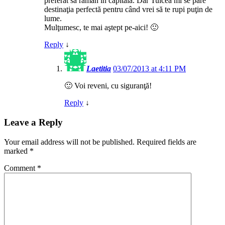
preferat să rămân în capitală. Dar Tulcea mi se pare
destinaţia perfectă pentru când vrei să te rupi puţin de
lume.
Mulţumesc, te mai aştept pe-aici! 🙂
Reply
↓
Laetitia
03/07/2013 at 4:11 PM
🙂 Voi reveni, cu siguranţă!
Reply
↓
Leave a Reply
Your email address will not be published.
Required fields are
marked
*
Comment
*