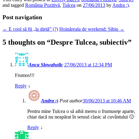
Email
and tagged
România Pozitivă
,
Tulcea
on
27/06/2013
by
Andra :)
.
Post navigation
←
E cool să fii „la dietă” (?)
Hoinăreala de weekend: Sibiu
→
5 thoughts on “
Despre Tulcea, subiectiv
”
Anca Slowaholic
27/06/2013 at 12:34 PM
Frumos!!!
Reply
↓
Andra :)
Post author
30/06/2013 at 10:46 AM
Pentru mine Tulcea o să aibă mereu o frumuseţe aparte,
chiar dacă nu neapărat în sensul clasic al cuvântului 🙂
Reply
↓