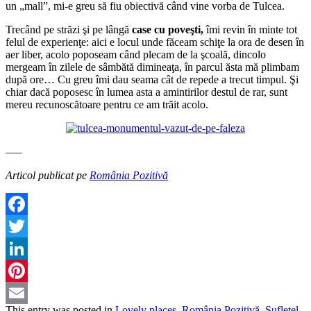
un „mall”, mi-e greu să fiu obiectivă când vine vorba de Tulcea.
Trecând pe străzi şi pe lângă
case cu poveşti,
îmi revin în minte tot
felul de experienţe: aici e locul unde făceam schiţe la ora de desen în
aer liber, acolo poposeam când plecam de la şcoală, dincolo
mergeam în zilele de sâmbătă dimineaţa, în parcul ăsta mă plimbam
după ore… Cu greu îmi dau seama cât de repede a trecut timpul. Şi
chiar dacă poposesc în lumea asta a amintirilor destul de rar, sunt
mereu recunoscătoare pentru ce am trăit acolo.
—–
Articol publicat pe
România Pozitivă
Facebook
Twitter
LinkedIn
Pinterest
This entry was posted in
Lovely places
,
România Pozitivă
,
Sufleţel