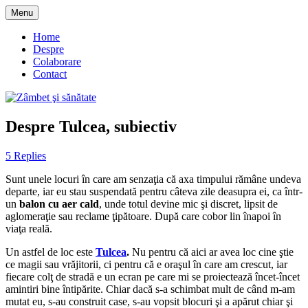
Skip
Menu
to
blog despre starea de bine :)
Zâmbet şi sănătate
content
Home
Despre
Colaborare
Contact
Despre Tulcea, subiectiv
5 Replies
Sunt unele locuri în care am senzaţia că axa timpului rămâne undeva
departe, iar eu stau suspendată pentru câteva zile deasupra ei, ca într-
un
balon cu aer cald
, unde totul devine mic şi discret, lipsit de
aglomeraţie sau reclame ţipătoare. După care cobor lin înapoi în
viaţa reală.
Un astfel de loc este
Tulcea
.
Nu pentru că aici ar avea loc cine ştie
ce magii sau vrăjitorii, ci pentru că e oraşul în care am crescut, iar
fiecare colţ de stradă e un ecran pe care mi se proiectează încet-încet
amintiri bine întipărite. Chiar dacă s-a schimbat mult de când m-am
mutat eu, s-au construit case, s-au vopsit blocuri şi a apărut chiar şi