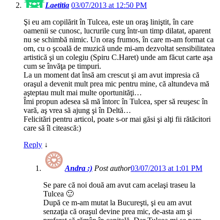
Laetitia
03/07/2013 at 12:50 PM
Şi eu am copilărit în Tulcea, este un oraş liniştit, în care
oamenii se cunosc, lucrurile curg într-un timp dilatat, aparent
nu se schimbă nimic. Un oraş frumos, în care m-am format ca
om, cu o şcoală de muzică unde mi-am dezvoltat sensibilitatea
artistică şi un colegiu (Spiru C.Haret) unde am făcut carte aşa
cum se învăţa pe timpuri.
La un moment dat însă am crescut şi am avut impresia că
oraşul a devenit mult prea mic pentru mine, că altundeva mă
aşteptau mult mai multe oportunităţi…
Îmi propun adesea să mă întorc în Tulcea, sper să reuşesc în
vară, aş vrea să ajung şi în Deltă…
Felicitări pentru articol, poate s-or mai găsi şi alţi fii rătăcitori
care să îl citească:)
Reply
↓
Andra :)
Post author
03/07/2013 at 1:01 PM
Se pare că noi două am avut cam acelaşi traseu la
Tulcea 🙂
După ce m-am mutat la Bucureşti, şi eu am avut
senzaţia că oraşul devine prea mic, de-asta am şi