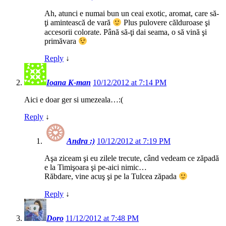
Ah, atunci e numai bun un ceai exotic, aromat, care să-
ţi amintească de vară
Plus pulovere călduroase şi
accesorii colorate. Până să-ţi dai seama, o să vină şi
primăvara
Reply
↓
Ioana K-man
10/12/2012 at 7:14 PM
Aici e doar ger si umezeala…:(
Reply
↓
Andra :)
10/12/2012 at 7:19 PM
Aşa ziceam şi eu zilele trecute, când vedeam ce zăpadă
e la Timişoara şi pe-aici nimic…
Răbdare, vine acuş şi pe la Tulcea zăpada
Reply
↓
Doro
11/12/2012 at 7:48 PM