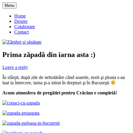
Skip
Menu
to
blog despre starea de bine :)
Zâmbet şi sănătate
content
Home
Despre
Colaborare
Contact
Prima zăpadă din iarna asta :)
Leave a reply
În sfârşit, după zile de nehotărâre când soarele, norii şi ploaia s-au
luat la întrecere, iarna şi-a intrat în drepturi şi în Bucureşti
Acum atmosfera de pregătiri pentru Crăciun e completă!