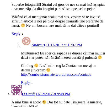
Superbe fotografii!! Stratul cel gros de nea se mai lasă aşteptat
o vreme, zăpada din imagini pare să se topească repejor.
Văzând că ai menţionat ceaiul mai sus, vroiam să te invit să
scrii un articol la noi pe blog despre ceaiurile tale preferate de
iarnă.
Ne-am bucura tare mult să ne dai câteva ponturi!
Reply
↓
Andra :)
11/12/2012 at 11:07 PM
Mulţumesc! Eu sper ca zăpada să dureze cât mai mult şi
dacă s-ar putea, să rămână mereu curată şi pufoasă
Cu drag
Lasă-mi te rog la Contact un mesaj cu
detalii şi vorbim
http://zambetsisanatate.wordpress.com/contact/
Reply
↓
O Oană
11/12/2012 at 9:48 PM
A nins bine și acolo
Dar tot nu bate Timișoara la mizerie,
haos și mocirlă :))