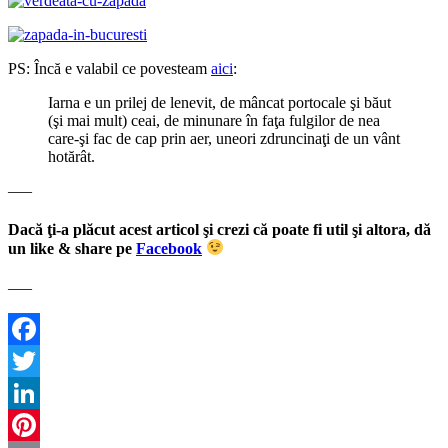
PS: Încă e valabil ce povesteam
aici
:
Iarna e un prilej de lenevit, de mâncat portocale şi băut
(şi mai mult) ceai, de minunare în faţa fulgilor de nea
care-şi fac de cap prin aer, uneori zdruncinaţi de un vânt
hotărât.
—–
Dacă ţi-a plăcut acest articol şi crezi că poate fi util şi altora, dă
un like & share pe
Facebook
—–
Facebook
Twitter
LinkedIn