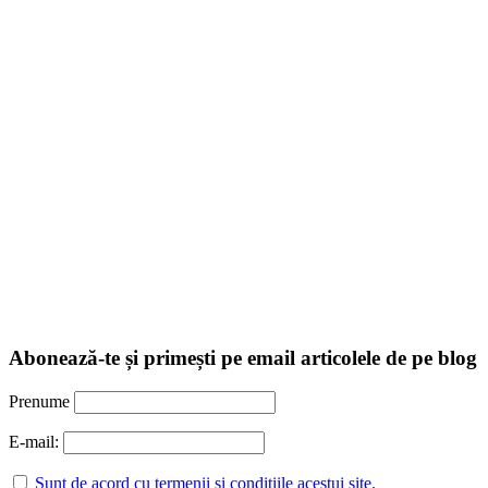
Abonează-te și primești pe email articolele de pe blog
Prenume
E-mail:
Sunt de acord cu termenii și condițiile acestui site.