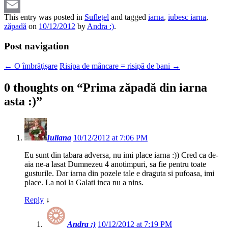
Pinterest
This entry was posted in
Sufleţel
and tagged
iarna
,
iubesc iarna
,
Email
zăpadă
on
10/12/2012
by
Andra :)
.
Post navigation
←
O îmbrăţişare
Risipa de mâncare = risipă de bani
→
0 thoughts on “
Prima zăpadă din iarna
asta :)
”
Iuliana
10/12/2012 at 7:06 PM
Eu sunt din tabara adversa, nu imi place iarna :)) Cred ca de-
aia ne-a lasat Dumnezeu 4 anotimpuri, sa fie pentru toate
gusturile. Dar iarna din pozele tale e draguta si pufoasa, imi
place. La noi la Galati inca nu a nins.
Reply
↓
Andra :)
10/12/2012 at 7:19 PM