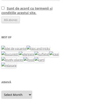
Sunt de acord cu termenii și
condițiile acestui site.
BEST OF
ARHIVĂ
Arhivă