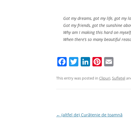
Got my dreams, got my life, got my l
Got my friends, got the sunshine abo
Why am I making this hard on myself
When there’s so many beautiful reas
F
T
Li
Pi
E
a
w
n
nt
m
c
itt
k
er
ai
This entry was posted in
Clipuri
,
Sufleţel
an
e
er
e
e
l
b
dI
st
o
n
o
Post
←
(altfel de) Curăţenie de toamnă
navigation
k