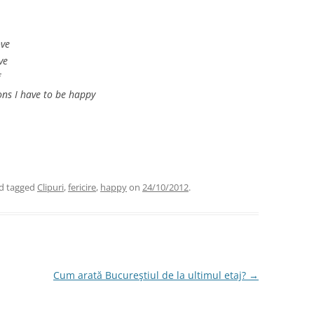
ove
ve
ons I have to be happy
d tagged
Clipuri
,
fericire
,
happy
on
24/10/2012
.
Cum arată Bucureştiul de la ultimul etaj?
→