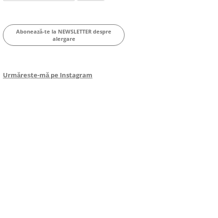
for:
Abonează-te la NEWSLETTER despre
alergare
Urmărește-mă pe Instagram