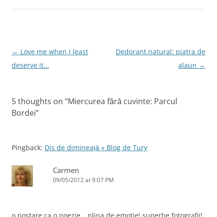
b
dI
st
o
n
o
k
Post
←
Love me when I least
Dedorant natural: piatra de
navigation
deserve it…
alaun
→
5 thoughts on “
Miercurea fără cuvinte: Parcul
Bordei
”
Pingback:
Dis de dimineață « Blog de Tury
Carmen
09/05/2012 at 9:07 PM
o postare ca o poezie… plina de emotie! superbe fotografii!