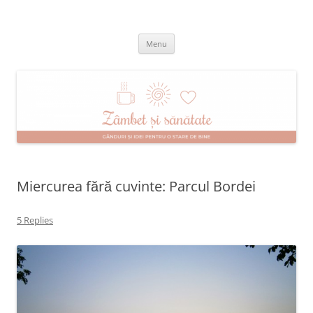
Skip
to
Zâmbet şi sănătate
content
blog despre starea de bine :)
Menu
Miercurea fără cuvinte: Parcul Bordei
5 Replies