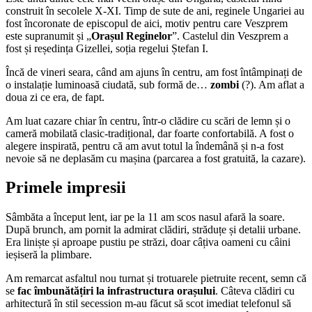
construit în secolele X-XI. Timp de sute de ani, reginele Ungariei au
fost încoronate de episcopul de aici, motiv pentru care Veszprem
este supranumit și „
Orașul Reginelor
”. Castelul din Veszprem a
fost și reședința Gizellei, soția regelui Ștefan I.
Încă de vineri seara, când am ajuns în centru, am fost întâmpinați de
o instalație luminoasă ciudată, sub formă de…
zombi
(?). Am aflat a
doua zi ce era, de fapt.
Am luat cazare chiar în centru, într-o clădire cu scări de lemn și o
cameră mobilată clasic-tradițional, dar foarte confortabilă. A fost o
alegere inspirată, pentru că am avut totul la îndemână și n-a fost
nevoie să ne deplasăm cu mașina (parcarea a fost gratuită, la cazare).
Primele impresii
Sâmbăta a început lent, iar pe la 11 am scos nasul afară la soare.
După brunch, am pornit la admirat clădiri, străduțe și detalii urbane.
Era liniște și aproape pustiu pe străzi, doar câțiva oameni cu câini
ieșiseră la plimbare.
Am remarcat asfaltul nou turnat și trotuarele pietruite recent, semn că
se
fac îmbunătățiri la infrastructura orașului
. Câteva clădiri cu
arhitectură în stil secession m-au făcut să scot imediat telefonul să