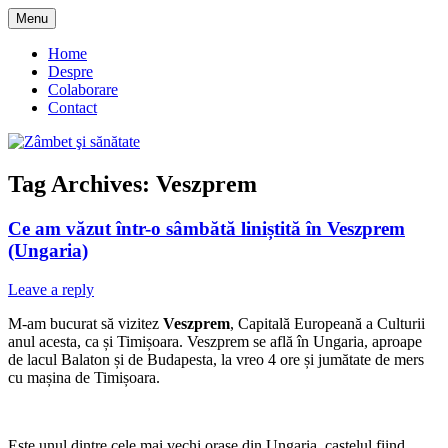
Skip
Menu
to
blog despre starea de bine :)
Zâmbet şi sănătate
content
Home
Despre
Colaborare
Contact
Tag Archives:
Veszprem
Ce am văzut într-o sâmbătă liniștită în Veszprem
(Ungaria)
Leave a reply
M-am bucurat să vizitez
Veszprem
, Capitală Europeană a Culturii
anul acesta, ca și Timișoara. Veszprem se află în Ungaria, aproape
de lacul Balaton și de Budapesta, la vreo 4 ore și jumătate de mers
cu mașina de Timișoara.
Este unul dintre cele mai vechi orașe din Ungaria, castelul fiind