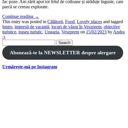
fac poze. Am zărit apoi tot felul de cotloane și străduțe înguste, care
parcă se cereau explorate.
Continue reading
→
This entry was posted in
Călătorii
,
Food
,
Lovely places
and tagged
bistro
,
impresii de vacanţă
,
locuri de văzut în Veszprem
,
obiective
turistice
,
traseu turistic
,
Ungaria
,
Veszprem
on
15/02/2023
by
Andra
:)
.
Search
for:
Abonează-te la NEWSLETTER despre alergare
Urmărește-mă pe Instagram