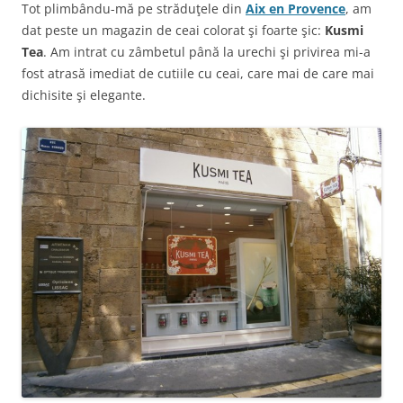
Tot plimbându-mă pe străduţele din
Aix en Provence
, am
dat peste un magazin de ceai colorat şi foarte şic:
Kusmi
Tea
. Am intrat cu zâmbetul până la urechi şi privirea mi-a
fost atrasă imediat de cutiile cu ceai, care mai de care mai
dichisite şi elegante.