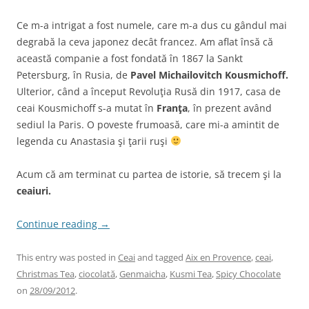
Ce m-a intrigat a fost numele, care m-a dus cu gândul mai
degrabă la ceva japonez decât francez. Am aflat însă că
această companie a fost fondată în 1867 la Sankt
Petersburg, în Rusia, de
Pavel Michailovitch Kousmichoff.
Ulterior, când a început Revoluţia Rusă din 1917, casa de
ceai Kousmichoff s-a mutat în
Franţa
, în prezent având
sediul la Paris. O poveste frumoasă, care mi-a amintit de
legenda cu Anastasia şi ţarii ruşi
Acum că am terminat cu partea de istorie, să trecem şi la
ceaiuri.
Continue reading
→
This entry was posted in
Ceai
and tagged
Aix en Provence
,
ceai
,
Christmas Tea
,
ciocolată
,
Genmaicha
,
Kusmi Tea
,
Spicy Chocolate
on
28/09/2012
.