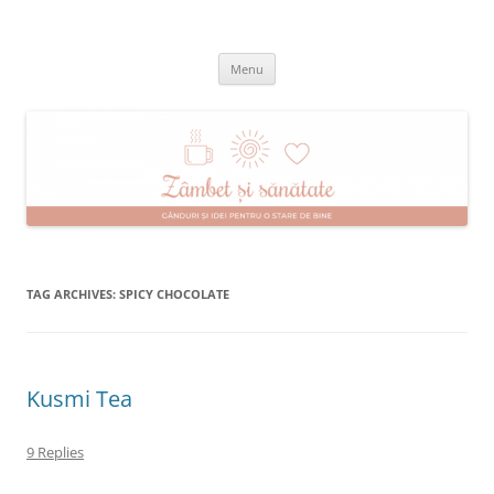
Skip
to
Zâmbet şi sănătate
content
blog despre starea de bine :)
Menu
TAG ARCHIVES:
SPICY CHOCOLATE
Kusmi Tea
9 Replies