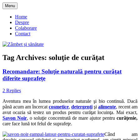
Skip
Menu
to
blog despre starea de bine :)
Zâmbet şi sănătate
content
Home
Despre
Colaborare
Contact
Tag Archives:
soluţie de curăţat
Recomandare: Soluţie naturală pentru curăţat
diferite suprafeţe
2 Replies
Aventura mea în lumea produselor naturale şi bio continuă. Dacă
până acum am încercat
cosmetice
,
detergenţi
şi
alimente
, recent am
avut ocazia să testez un produs pentru curăţat locuinţa. Mai exact,
Savon Noir
, o soluţie concentrată de mare ajutor pentru
curăţenie,
care face lună tot felul de suprafeţe.
Când am
deschis capacul sticluţei şi am inspirat parfumul, am simţit mirosul