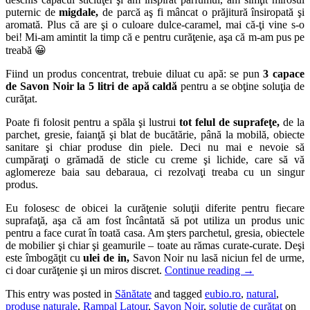
puternic de
migdale,
de parcă aş fi mâncat o prăjitură însiropată şi
aromată. Plus că are şi o culoare dulce-caramel, mai că-ţi vine s-o
bei! Mi-am amintit la timp că e pentru curăţenie, aşa că m-am pus pe
treabă 😀
Fiind un produs concentrat, trebuie diluat cu apă: se pun
3 capace
de Savon Noir la 5 litri de apă
caldă
pentru a se obţine soluţia de
curăţat.
Poate fi folosit pentru a spăla şi lustrui
tot felul de suprafeţe,
de la
parchet, gresie, faianţă şi blat de bucătărie, până la mobilă, obiecte
sanitare şi chiar produse din piele. Deci nu mai e nevoie să
cumpăraţi o grămadă de sticle cu creme şi lichide, care să vă
aglomereze baia sau debaraua, ci rezolvaţi treaba cu un singur
produs.
Eu folosesc de obicei la curăţenie soluţii diferite pentru fiecare
suprafaţă, aşa că am fost încântată să pot utiliza un produs unic
pentru a face curat în toată casa. Am şters parchetul, gresia, obiectele
de mobilier şi chiar şi geamurile – toate au rămas curate-curate. Deşi
este îmbogăţit cu
ulei de in,
Savon Noir nu lasă niciun fel de urme,
ci doar curăţenie şi un miros discret.
Continue reading
→
This entry was posted in
Sănătate
and tagged
eubio.ro
,
natural
,
produse naturale
,
Rampal Latour
,
Savon Noir
,
soluţie de curăţat
on