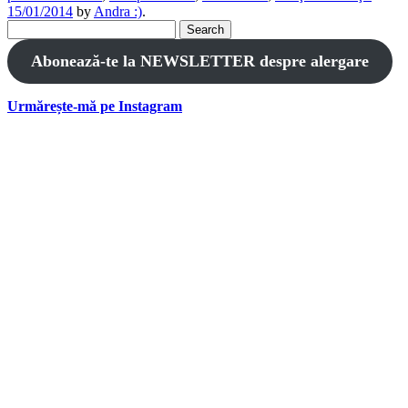
15/01/2014
by
Andra :)
.
Search
for:
Abonează-te la NEWSLETTER despre alergare
Urmărește-mă pe Instagram