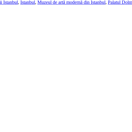
i Istanbul
,
Istanbul
,
Muzeul de artă modernă din Istanbul
,
Palatul Dol