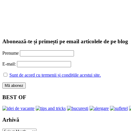
Abonează-te și primești pe email articolele de pe blog
Prenume
E-mail:
Sunt de acord cu termenii și condițiile acestui site.
BEST OF
Arhivă
Arhivă