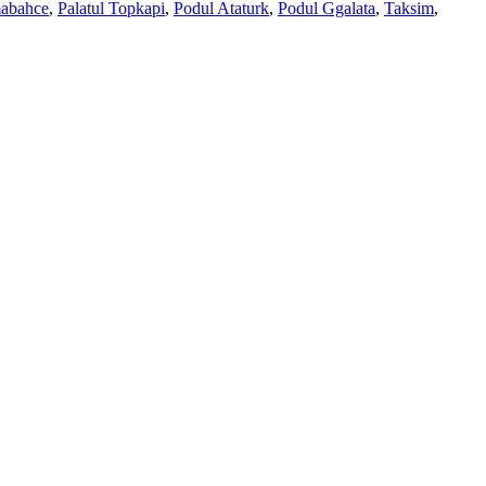
mabahce
,
Palatul Topkapi
,
Podul Ataturk
,
Podul Ggalata
,
Taksim
,