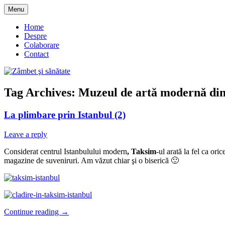
Skip
Menu
to
blog despre starea de bine :)
Zâmbet şi sănătate
content
Home
Despre
Colaborare
Contact
Tag Archives:
Muzeul de artă modernă din
La plimbare prin Istanbul (2)
Leave a reply
Considerat centrul Istanbulului modern
, Taksim
-ul arată la fel ca or
magazine de suveniruri. Am văzut chiar şi o biserică 🙂
Continue reading
→