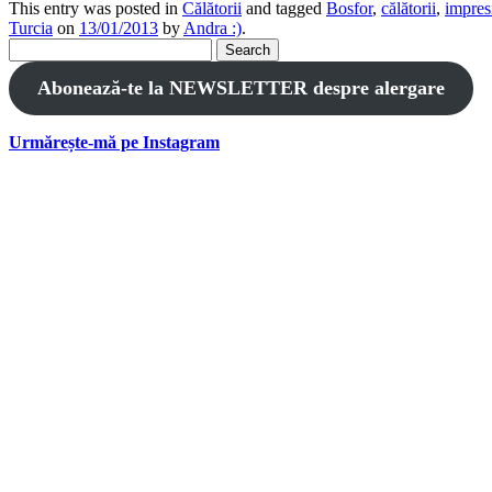
This entry was posted in
Călătorii
and tagged
Bosfor
,
călătorii
,
impresi
Turcia
on
13/01/2013
by
Andra :)
.
Search
for:
Abonează-te la NEWSLETTER despre alergare
Urmărește-mă pe Instagram