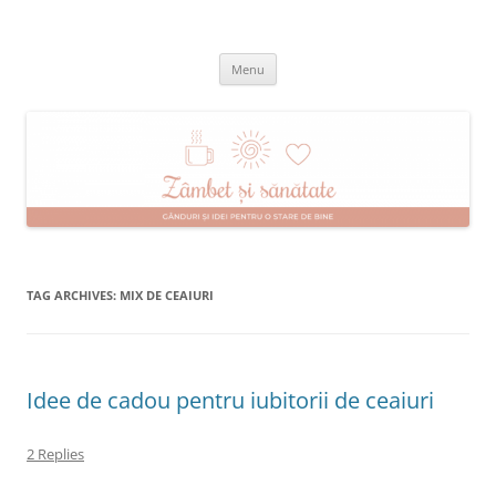
Skip
to
Zâmbet şi sănătate
content
blog despre starea de bine :)
Menu
TAG ARCHIVES:
MIX DE CEAIURI
Idee de cadou pentru iubitorii de ceaiuri
2 Replies