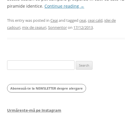
piramide identice.
Continue reading
→
This entry was posted in
Ceai
and tagged
ceai
,
ceai cald
,
idei de
cadouri
,
mix de ceaiuri
,
Sonnentor
on
17/12/2013
.
Search
for:
Abonează-te la NEWSLETTER despre alergare
Urmărește-mă pe Instagram