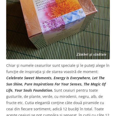
Chiar şi numele ceaiurilor sunt speciale şi le puteţi alege în
funcţie de inspiraţia şi de starea voastră de moment:
Celebrate Sweet Moments, Energy Is Everywhere, Let The
Sun Shine, Pure Inspirations For Your Senses, The Magic Of
Life, Your Souls Foundation.
Sunt ceaiuri pentru toate
gusturile, de plante, verde, cu mirodenii, negru, alb, de
fructe etc. Cutia elegantă conţine câte două piramide cu
ceai din fiecare sortiment, adică 12 bucăţi în total. Toate
aceste ceaiuri se pot cumpăra şi separat, în cutii cu câte 12