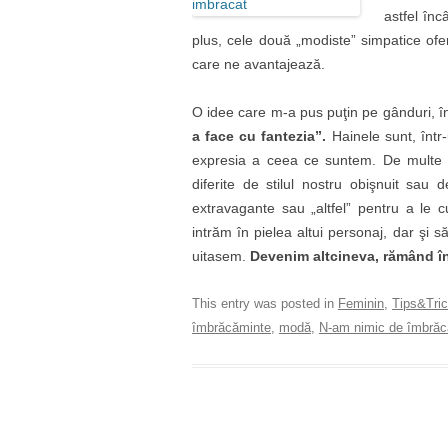
astfel înc
plus, cele două „modiste” simpatice of
care ne avantajează.
O idee care m-a pus puţin pe gânduri, î
a face cu fantezia”.
Hainele sunt, într-
expresia a ceea ce suntem. De multe 
diferite de stilul nostru obişnuit sa
extravagante sau „altfel” pentru a le 
intrăm în pielea altui personaj, dar şi să
uitasem.
Devenim altcineva, rămând î
This entry was posted in
Feminin
,
Tips&Tri
îmbrăcăminte
,
modă
,
N-am nimic de îmbrăc