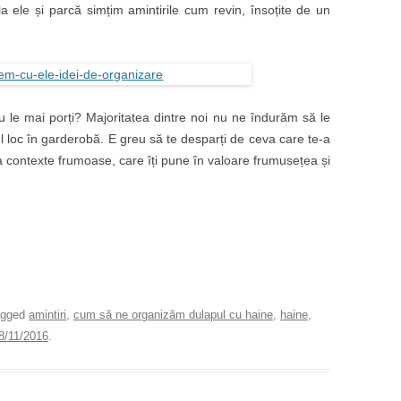
 ele și parcă simțim amintirile cum revin, însoțite de un
u le mai porți? Majoritatea dintre noi nu ne îndurăm să le
 loc în garderobă. E greu să te desparți de ceva care te-a
ea contexte frumoase, care îți pune în valoare frumusețea și
agged
amintiri
,
cum să ne organizăm dulapul cu haine
,
haine
,
8/11/2016
.