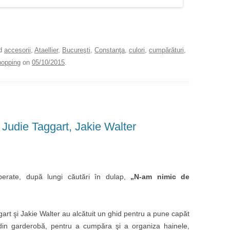
ed
accesorii
,
Ataellier
,
Bucureşti
,
Constanţa
,
culori
,
cumpărături
,
hopping
on
05/10/2015
.
Judie Taggart, Jakie Walter
erate, după lungi căutări în dulap,
„N-am nimic de
art şi Jakie Walter au alcătuit un ghid pentru a pune capăt
din garderobă, pentru a cumpăra şi a organiza hainele,