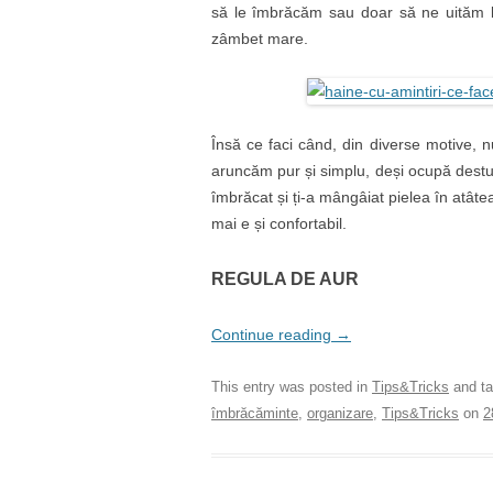
să le îmbrăcăm sau doar să ne uităm la
zâmbet mare.
Însă ce faci când, din diverse motive, n
aruncăm pur și simplu, deși ocupă destul
îmbrăcat și ți-a mângâiat pielea în atât
mai e și confortabil.
REGULA DE AUR
Continue reading
→
This entry was posted in
Tips&Tricks
and t
îmbrăcăminte
,
organizare
,
Tips&Tricks
on
2