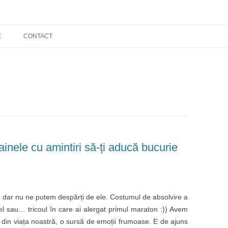
E
CONTACT
inele cu amintiri să-ți aducă bucurie
te, dar nu ne putem despărți de ele. Costumul de absolvire a
e el sau… tricoul în care ai alergat primul maraton :)) Avem
din viața noastră, o sursă de emoții frumoase. E de ajuns