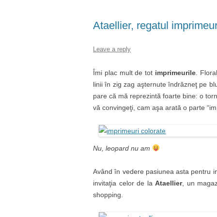
Ataellier, regatul imprimeur
Leave a reply
Îmi plac mult de tot
imprimeurile
. Flora
linii în zig zag aşternute îndrăzneţ pe blu
pare că mă reprezintă foarte bine: o tor
vă convingeţi, cam aşa arată o parte “i
Nu, leopard nu am
Având în vedere pasiunea asta pentru im
invitaţia celor de la
Ataellier
, un maga
shopping.