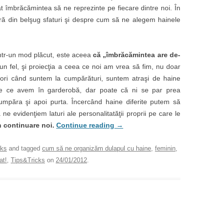
ât îmbrăcămintea să ne reprezinte pe fiecare dintre noi. În
eră din belşug sfaturi şi despre cum să ne alegem hainele
ntr-un mod plăcut, este aceea
că „îmbrăcămintea are de-
un fel, şi proiecţia a ceea ce noi am vrea să fim, nu doar
ori când suntem la cumpărături, suntem atraşi de haine
u de ce avem în garderobă, dar poate că ni se par prea
cumpăra şi apoi purta. Încercând haine diferite putem să
 ne evidenţiem laturi ale personalitatăţii proprii pe care le
n continuare noi.
Continue reading
→
cks
and tagged
cum să ne organizăm dulapul cu haine
,
feminin
,
at!
,
Tips&Tricks
on
24/01/2012
.