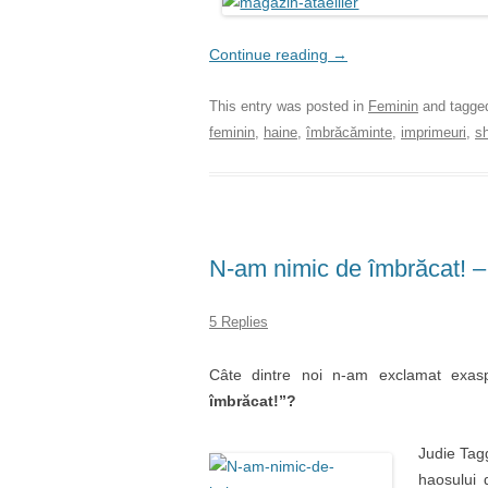
Continue reading
→
This entry was posted in
Feminin
and tagg
feminin
,
haine
,
îmbrăcăminte
,
imprimeuri
,
s
N-am nimic de îmbrăcat! – 
5 Replies
Câte dintre noi n-am exclamat exasp
îmbrăcat!”?
Judie Tagg
haosului 