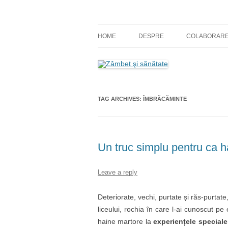
Skip
to
content
blog despre starea de bine :)
Zâmbet şi sănătate
HOME
DESPRE
COLABORAR
TAG ARCHIVES:
ÎMBRĂCĂMINTE
Un truc simplu pentru ca ha
Leave a reply
Deteriorate, vechi, purtate și răs-purta
liceului, rochia în care l-ai cunoscut p
haine martore la
experiențele speciale