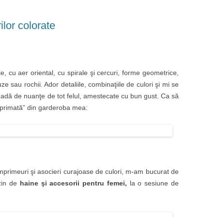
ilor colorate
le, cu aer oriental, cu spirale şi cercuri, forme geometrice,
ze sau rochii. Ador detaliile, combinaţiile de culori şi mi se
nadă de nuanţe de tot felul, amestecate cu bun gust. Ca să
mprimată” din garderoba mea:
primeuri şi asocieri curajoase de culori, m-am bucurat de
zin de
haine şi accesorii pentru femei,
la o sesiune de