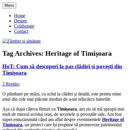
Skip
Menu
to
blog despre starea de bine :)
Zâmbet şi sănătate
content
Home
Despre
Colaborare
Contact
Tag Archives:
Heritage of Timișoara
HoT: Cum să descoperi la pas clădiri și povești din
Timișoara
2 Replies
O plimbare pe străzi, cu ochii la clădiri și detalii, este pentru mine
unul din cele mai plăcute moduri de a-mi reîncărca bateriile.
Așa că după câteva flirturi cu
Timișoara
, am zis să mă apropii mai
mult de miezul acestui oraș, de secretele și poveștile sale. Am fost
super-entuziasmată când am aflat despre evenimentele
Heritage of
Timișoara
, un proiect care își propune să promoveze patrimoniul
cultural din cartierele istorice ale orașului.