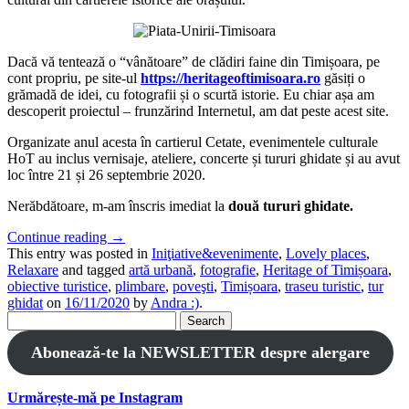
Dacă vă tentează o “vânătoare” de clădiri faine din Timișoara, pe
cont propriu, pe site-ul
https://heritageoftimisoara.ro
găsiți o
grămadă de idei, cu fotografii și o scurtă istorie. Eu chiar așa am
descoperit proiectul – frunzărind Internetul, am dat peste acest site.
Organizate anul acesta în cartierul Cetate, evenimentele culturale
HoT au inclus vernisaje, ateliere, concerte și tururi ghidate și au avut
loc între 21 și 26 septembrie 2020.
Nerăbdătoare, m-am înscris imediat la
două tururi ghidate.
Continue reading
→
This entry was posted in
Iniţiative&evenimente
,
Lovely places
,
Relaxare
and tagged
artă urbană
,
fotografie
,
Heritage of Timișoara
,
obiective turistice
,
plimbare
,
poveşti
,
Timișoara
,
traseu turistic
,
tur
ghidat
on
16/11/2020
by
Andra :)
.
Search
for:
Abonează-te la NEWSLETTER despre alergare
Urmărește-mă pe Instagram