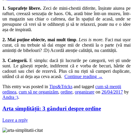
1. Suprafețe libere.
Zeci de mini-chestii diferite, înșirate aiurea pe
rafturi, creează senzația de haos. Ok, arată bine într-un muzeu, într-
un magazin sau chiar o cafenea, dar în spațiul de acasă, unde se
presupune că vrei să te odihnești și să te relaxezi, poate nu e o idee
așa de inspirată.
2. Mai puține obiecte, mai mult timp
.
Less is more.
Faci mai ușor
curat, că nu trebuie să dai enșpe mii de chestii la o parte (vă mai
amintiți de bibelouri? :D) Acordă atenție calității, nu cantității.
3. Categorii.
E simplu: dacă ții lucrurile pe categorii, vei ști unde
sunt. Le găsești repede, indiferent că e vorba de becuri, hârtie de
cadouri sau chei de rezervă. Plus că nu riști să cumperi duplicate,
uitând că ai deja așa ceva acasă.
Continue reading
→
This entry was posted in
Tips&Tricks
and tagged
cum să menţii
ordinea
,
cum să ne organizăm
,
ordine
,
organizare
on
26/04/2017
by
Andra :)
.
Arta simplității: 3 gânduri despre ordine
Leave a reply