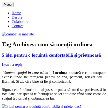
Skip
Menu
to
blog despre starea de bine :)
Zâmbet şi sănătate
content
Home
Despre
Colaborare
Contact
Tag Archives:
cum să menţii ordinea
5 idei pentru o locuință confortabilă și prietenoasă
Leave a reply
“Suntem spațiul în care trăim”
.
Locuința noastră
e ca o carapace
extinsă unde ne retragem pentru odihnă, petrecut, relaxat sau…
lăcrimat. Și zic că e bine să fie și confortabilă.
Sigur, cele 5 sfaturi de mai jos s-ar putea să nu ți se potrivească în
totalitate, dar sper să te încurajeze să iei atitudine când vine vorba de
spațiul tău privat și optimizarea lui.