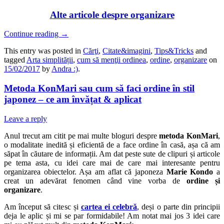
Alte articole despre organizare
Continue reading
→
This entry was posted in
Cărţi
,
Citate&imagini
,
Tips&Tricks
and
tagged
Arta simplității
,
cum să menţii ordinea
,
ordine
,
organizare
on
15/02/2017
by
Andra :)
.
Metoda KonMari sau cum să faci ordine în stil
japonez – ce am învățat & aplicat
Leave a reply
Anul trecut am citit pe mai multe bloguri despre
metoda KonMari
,
o modalitate inedită și eficientă de a face ordine în casă, așa că am
săpat în căutare de informații. Am dat peste sute de clipuri și articole
pe tema asta, cu idei care mai de care mai interesante pentru
organizarea obiectelor. Așa am aflat că japoneza
Marie Kondo
a
creat un adevărat fenomen când vine vorba de
ordine și
organizare
.
Am început să citesc și
cartea ei celebră
, deși o parte din principii
deja le aplic și mi se par formidabile! Am notat mai jos 3 idei care