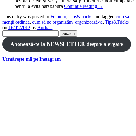
nevoie de ele şi vei şti unde să pui lucrurile nou cumpărate
pentru a evita harababura
Continue reading
→
This entry was posted in
Feminin
,
Tips&Tricks
and tagged
cum să
menţii ordinea
,
cum să ne organizăm
,
organizează-te
,
Tips&Tricks
on
16/05/2012
by
Andra :)
.
Search
for:
Abonează-te la NEWSLETTER despre alergare
Urmărește-mă pe Instagram