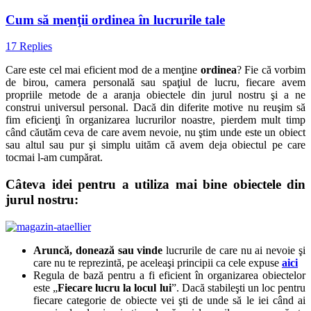
Cum să menţii ordinea în lucrurile tale
17 Replies
Care este cel mai eficient mod de a menţine
ordinea
? Fie că vorbim
de birou, camera personală sau spaţiul de lucru, fiecare avem
propriile metode de a aranja obiectele din jurul nostru şi a ne
construi universul personal. Dacă din diferite motive nu reuşim să
fim eficienţi în organizarea lucrurilor noastre, pierdem mult timp
când căutăm ceva de care avem nevoie, nu ştim unde este un obiect
sau altul sau pur şi simplu uităm că avem deja obiectul pe care
tocmai l-am cumpărat.
Câteva idei pentru a utiliza mai bine obiectele din
jurul nostru:
Aruncă, donează sau vinde
lucrurile de care nu ai nevoie şi
care nu te reprezintă, pe aceleaşi principii ca cele expuse
aici
Regula de bază pentru a fi eficient în organizarea obiectelor
este „
Fiecare lucru la locul lui
”. Dacă stabileşti un loc pentru
fiecare categorie de obiecte vei şti de unde să le iei când ai