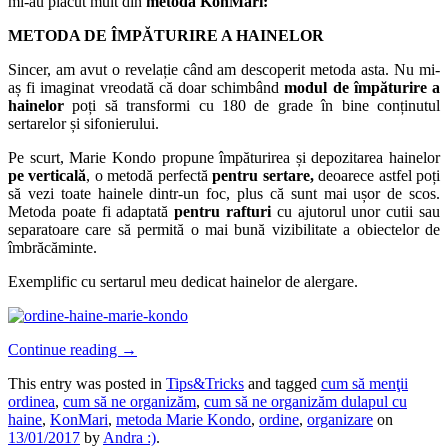
mi-au plăcut mult din
metoda KonMari:
METODA DE ÎMPĂTURIRE A HAINELOR
Sincer, am avut o revelație când am descoperit metoda asta. Nu mi-
aș fi imaginat vreodată că doar schimbând
modul de împăturire a
hainelor
poți să transformi cu 180 de grade în bine conținutul
sertarelor și sifonierului.
Pe scurt, Marie Kondo propune împăturirea și depozitarea hainelor
pe verticală
, o metodă perfectă
pentru sertare,
deoarece astfel poți
să vezi toate hainele dintr-un foc, plus că sunt mai ușor de scos.
Metoda poate fi adaptată
pentru rafturi
cu ajutorul unor cutii sau
separatoare care să permită o mai bună vizibilitate a obiectelor de
îmbrăcăminte.
Exemplific cu sertarul meu dedicat hainelor de alergare.
Continue reading
→
This entry was posted in
Tips&Tricks
and tagged
cum să menţii
ordinea
,
cum să ne organizăm
,
cum să ne organizăm dulapul cu
haine
,
KonMari
,
metoda Marie Kondo
,
ordine
,
organizare
on
13/01/2017
by
Andra :)
.