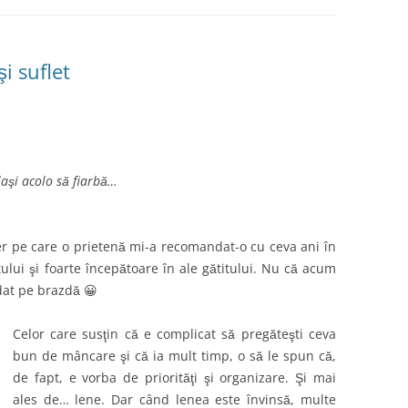
i suflet
 laşi acolo să fiarbă…
er pe care o prietenă mi-a recomandat-o cu ceva ani în
lui şi foarte începătoare în ale gătitului. Nu că acum
dat pe brazdă 😀
Celor care susţin că e complicat să pregăteşti ceva
bun de mâncare şi că ia mult timp, o să le spun că,
de fapt, e vorba de priorităţi şi organizare. Şi mai
ales de… lene. Dar când lenea este învinsă, multe