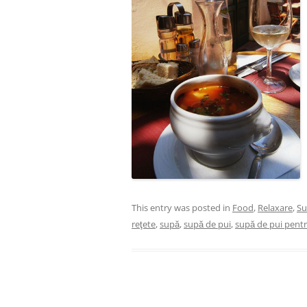
This entry was posted in
Food
,
Relaxare
,
Su
reţete
,
supă
,
supă de pui
,
supă de pui pentr