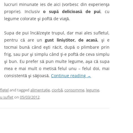
lucruri minunate ies de aici (vorbesc din experienţa
proprie). Inclusiv
o supă delicioasă de pui
, cu
legume colorate şi poftă de viaţă.
Supa de pui încălzeşte trupul, dar mai ales sufletul,
pentru că are un
gust liniştitor, de acasă
, şi e
tocmai bună când eşti răcit, după o plimbare prin
frig, sau pur şi simplu când ţi-e poftă de ceva simplu
şi bun. Eu prefer să pun multe legume, aşa că supa
mea e mai mult o metisă felul unu – felul doi, mai
consistentă şi săţioasă.
Continue reading
→
fleţel
and tagged
alimentaţie
,
ciorbă
,
consomme
,
legume
,
u suflet
on
05/03/2012
.