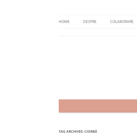
Skip
to
content
blog despre starea de bine :)
Zâmbet şi sănătate
HOME
DESPRE
COLABORARE
TAG ARCHIVES:
CIORBĂ