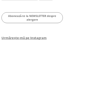
for:
Abonează-te la NEWSLETTER despre
alergare
Urmărește-mă pe Instagram