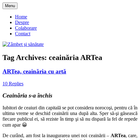
Skip
Menu
to
blog despre starea de bine :)
Zâmbet şi sănătate
content
Home
Despre
Colaborare
Contact
Tag Archives:
ceainăria ARTea
ARTea, ceainăria cu artă
10 Replies
Ceainăria s-a închis
Iubitori de ceaiuri din capitală se pot considera norocoşi, pentru că în
ultima vreme se deschid ceainării una după alta. Sper să-şi găsească
fiecare publicul ei, să reziste în timp şi să nu dispară la fel de repede
cum apar 😀
De curând, am fost la inaugurarea unei noi ceainării –
ARTea
, care,