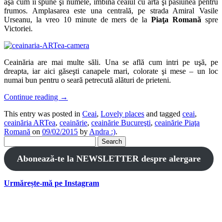
aşa cum îi spune şi numele, îmbină ceaiul cu arta şi pasiunea pentru
frumos. Amplasarea este una centrală, pe strada Amiral Vasile
Urseanu, la vreo 10 minute de mers de la
Piaţa Romană
spre
Victoriei.
Ceainăria are mai multe săli. Una se află cum intri pe uşă, pe
dreapta, iar aici găseşti canapele mari, colorate şi mese – un loc
numai bun pentru o seară petrecută alături de prieteni.
Continue reading
→
This entry was posted in
Ceai
,
Lovely places
and tagged
ceai
,
ceainăria ARTea
,
ceainărie
,
ceainărie Bucureşti
,
ceainărie Piaţa
Romană
on
09/02/2015
by
Andra :)
.
Search
for:
Abonează-te la NEWSLETTER despre alergare
Urmărește-mă pe Instagram