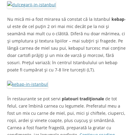
Nu mică mi-a fost mirarea să constat că la Istanbul
kebap
-
ul este de cel puţin 2 ori mai mic decât pe la noi şi
seamănă mai mult cu o clătită. Diferă nu doar mărimea, ci
şi umplutura şi textura lipiilor – mai subţiri şi fragede. Pe
lângă carnea de miel sau pui, kebapul turcesc mai conţine
doar cartofi prăjiţi şi un mix de varză şi morcovi, fără
sosuri. Preţul variază; în centrul Istanbulului un kebap
poate fi cumpărat şi cu 7-8 lire turceşti (LT).
În restaurante se pot servi
platouri tradiţionale
de tot
felul, care îmbină carnea cu legumele. Preferatul meu a
fost un mix cu carne de miel, pui, mici şi chiftele, ciuperci,
roşii, ardei şi vinete coapte, plus cuşcuş şi smântână.
Carnea a fost foarte fragedă, preparată la gratar cu
condimente, iar legumele perfecte.
Continue reading
→