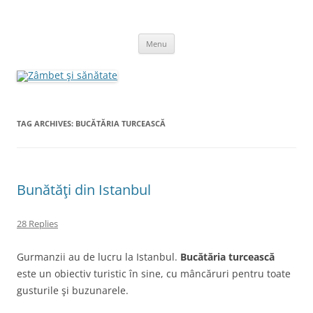
Skip
to
Zâmbet şi sănătate
content
blog despre starea de bine :)
Menu
TAG ARCHIVES:
BUCĂTĂRIA TURCEASCĂ
Bunătăţi din Istanbul
28 Replies
Gurmanzii au de lucru la Istanbul.
Bucătăria turcească
este un obiectiv turistic în sine, cu mâncăruri pentru toate
gusturile şi buzunarele.