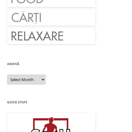
ARHIVĂ
Arhivă
GOOD STUFF