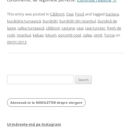
This entry was posted in
Călătorii
,
Ceai
,
Food
and tagged
baclava
,
bucătăria turcească
,
bunătăţi
,
bunătăţi din Istanbul
,
bundică de
lapte
,
cafea turcească
,
călătorii
,
castane
,
ceai
,
ceai turcesc
,
fresh de
rodii
,
Istanbul
,
kebap
,
lokum
,
porumb copt
,
salep
,
simit
,
Turcia
on
09/01/2013
.
Search
for:
Abonează-te la NEWSLETTER despre alergare
Urmărește-mă pe Instagram