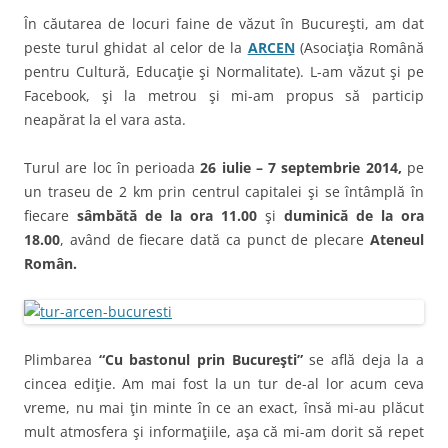
În căutarea de locuri faine de văzut în Bucureşti, am dat
peste turul ghidat al celor de la
ARCEN
(Asociaţia Română
pentru Cultură, Educaţie şi Normalitate). L-am văzut şi pe
Facebook, şi la metrou şi mi-am propus să particip
neapărat la el vara asta.
Turul are loc în perioada
26 iulie – 7 septembrie 2014,
pe
un traseu de 2 km prin centrul capitalei şi se întâmplă în
fiecare
sâmbătă de la ora 11.00
şi
duminică de la ora
18.00
, având de fiecare dată ca punct de plecare
Ateneul
Român.
Plimbarea
“Cu bastonul prin Bucureşti”
se află deja la a
cincea ediţie. Am mai fost la un tur de-al lor acum ceva
vreme, nu mai ţin minte în ce an exact, însă mi-au plăcut
mult atmosfera şi informaţiile, aşa că mi-am dorit să repet