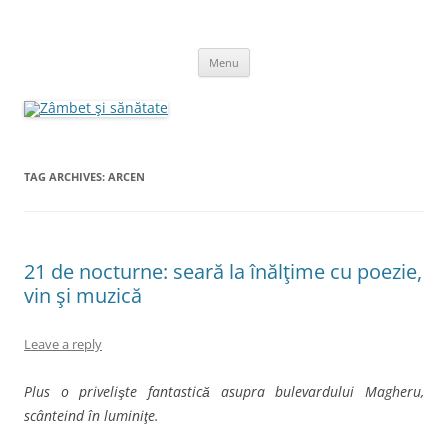
Skip
to
Zâmbet şi sănătate
content
blog despre starea de bine :)
Menu
TAG ARCHIVES:
ARCEN
21 de nocturne: seară la înălţime cu poezie,
vin şi muzică
Leave a reply
Plus o privelişte fantastică asupra bulevardului Magheru,
scânteind în luminiţe.