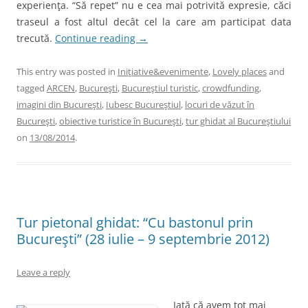
experienţa. “Să repet” nu e cea mai potrivită expresie, căci
traseul a fost altul decât cel la care am participat data
trecută.
Continue reading
→
This entry was posted in
Iniţiative&evenimente
,
Lovely places
and
tagged
ARCEN
,
Bucureşti
,
Bucureştiul turistic
,
crowdfunding
,
imagini din Bucureşti
,
Iubesc Bucureştiul
,
locuri de văzut în
Bucureşti
,
obiective turistice în Bucureşti
,
tur ghidat al Bucureştiului
on
13/08/2014
.
Tur pietonal ghidat: “Cu bastonul prin
Bucureşti” (28 iulie – 9 septembrie 2012)
Leave a reply
Iată că avem tot mai