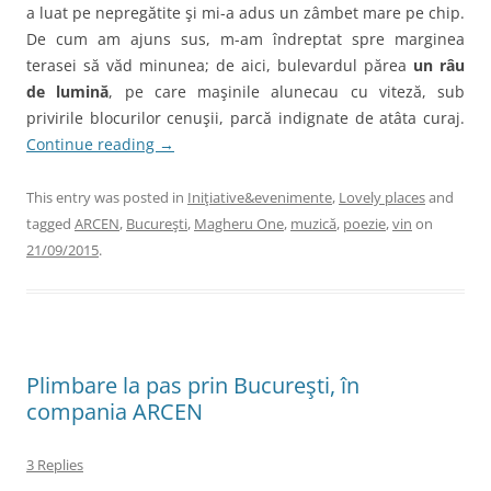
a luat pe nepregătite şi mi-a adus un zâmbet mare pe chip.
De cum am ajuns sus, m-am îndreptat spre marginea
terasei să văd minunea; de aici, bulevardul părea
un râu
de lumină
, pe care maşinile alunecau cu viteză, sub
privirile blocurilor cenuşii, parcă indignate de atâta curaj.
Continue reading
→
This entry was posted in
Iniţiative&evenimente
,
Lovely places
and
tagged
ARCEN
,
Bucureşti
,
Magheru One
,
muzică
,
poezie
,
vin
on
21/09/2015
.
Plimbare la pas prin Bucureşti, în
compania ARCEN
3 Replies