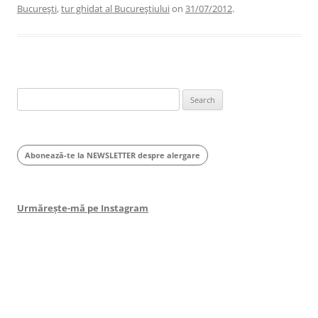
Bucureşti
,
tur ghidat al Bucureştiului
on
31/07/2012
.
Search
for:
Abonează-te la NEWSLETTER despre alergare
Urmărește-mă pe Instagram