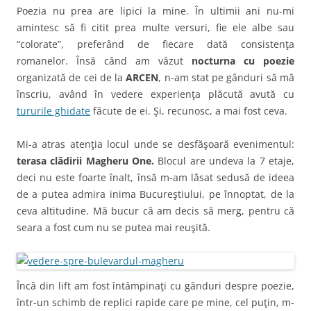
Poezia nu prea are lipici la mine. În ultimii ani nu-mi
amintesc să fi citit prea multe versuri, fie ele albe sau
“colorate”, preferând de fiecare dată consistenţa
romanelor. Însă când am văzut
nocturna cu poezie
organizată de cei de la
ARCEN
, n-am stat pe gânduri să mă
înscriu, având în vedere experienţa plăcută avută cu
tururile ghidate
făcute de ei. Şi, recunosc, a mai fost ceva.
Mi-a atras atenţia locul unde se desfăşoară evenimentul:
terasa clădirii Magheru One.
Blocul are undeva la 7 etaje,
deci nu este foarte înalt, însă m-am lăsat sedusă de ideea
de a putea admira inima Bucureştiului, pe înnoptat, de la
ceva altitudine. Mă bucur că am decis să merg, pentru că
seara a fost cum nu se putea mai reuşită.
Încă din lift am fost întâmpinaţi cu gânduri despre poezie,
într-un schimb de replici rapide care pe mine, cel puţin, m-