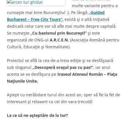
multe variante pentru a
cunoaşte mai bine Bucureştiul :). Pe lângă
„Guided
Bucharest – Free City Tours”
,
există şi o altă iniţiativă
dedicată celor care vor să afle mai multe despre capitală.
Se numeşte „
Cu bastonul prin Bucureşti”
şi este
organizată de ONG-ul
A.R.C.E.N.
(Asociaţia Română pentru
Cultură, Educaţie şi Normalitate).
Proiectul se află la cea de-a treia ediţie şi se desfăşoară
sub sloganul
„Descoperă oraşul pas cu pas!”
, iar anul
acesta se va desfăşura pe
traseul Ateneul Român – Piaţa
Naţiunile Unite
.
Aştept cu nerăbdare turul din acest an, sper să fie la fel de
interesant şi relaxant ca cel din vara trecută!
La ce să ne aşteptăm de la tur?