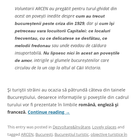
Voluntarii ARCEN au pregătit pentru turul-ghidat din
acest an povești inedite despre
cum au trecut
, dar şi
bucure
ștenii peste criza din 1929
cum îşi
petreceau vara locuitorii Capitalei:
ce localuri
frecventau, cu ce delicatese se desfătau, ce
sau unde evadau de căldura
melodii fredonau
insuportabilă.
Nu lipsesc nici în acest an pove
știle
, intrigile și glumele bucureștenilor care
de amor
circulau de la un cap la altul al Căii Victoria.
Şi turiştii străini au ocazia să pătrundă câteva din tainele
Bucureştiului, deoarece informaţiile şi poveştile din cadrul
turului vor fi prezentate în limbile
română, engleză şi
franceză.
Continue reading
→
This entry was posted in
Dezvoltare&învăţare
,
Lovely places
and
tagged
ARCEN
,
Bucureşti
,
Bucureştiul turistic
,
obiective turistice în