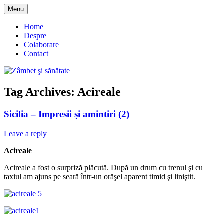
Skip
Menu
to
blog despre starea de bine :)
Zâmbet şi sănătate
content
Home
Despre
Colaborare
Contact
Tag Archives:
Acireale
Sicilia – Impresii şi amintiri (2)
Leave a reply
Acireale
Acireale a fost o surpriză plăcută. După un drum cu trenul şi cu
taxiul am ajuns pe seară într-un orăşel aparent timid şi liniştit.