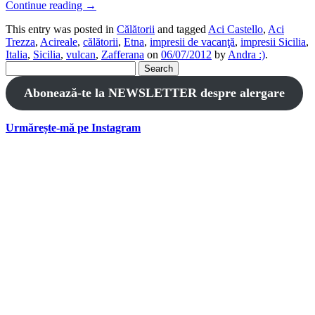
Continue reading
→
This entry was posted in
Călătorii
and tagged
Aci Castello
,
Aci
Trezza
,
Acireale
,
călătorii
,
Etna
,
impresii de vacanţă
,
impresii Sicilia
,
Italia
,
Sicilia
,
vulcan
,
Zafferana
on
06/07/2012
by
Andra :)
.
Search
for:
Abonează-te la NEWSLETTER despre alergare
Urmărește-mă pe Instagram