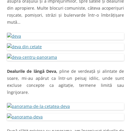
asupra orașului și a împrejurimilor, spre satele și dealurile
din apropiere. Multe blocuri comuniste, câteva acoperișuri
roșcate, pomișori, străzi și bulervarde într-o îmbrățișare
mută…
Dealurile de lângă Deva,
pline de verdeață și alintate de
soare, mi-au apărut ca într-un peisaj idilic, unde sunt
excluse concepte ca agitație, termene limită sau
îngrijorare.
După clătit privirea cu panorama, am înconjurat zidurile de