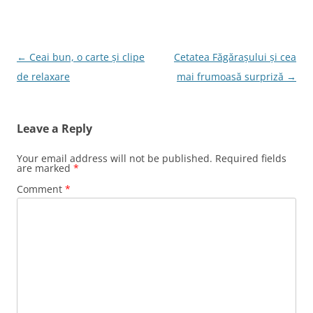
o
n
o
k
Post
←
Ceai bun, o carte și clipe
Cetatea Făgărașului și cea
navigation
de relaxare
mai frumoasă surpriză
→
Leave a Reply
Your email address will not be published.
Required fields
are marked
*
Comment
*