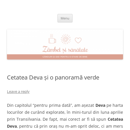
Skip
to
Zâmbet şi sănătate
content
blog despre starea de bine :)
Menu
Cetatea Deva și o panoramă verde
Leave a reply
Din capitolul “pentru prima dată”, am așezat
Deva
pe harta
locurilor de curând explorate, în mini-turul din luna aprilie
prin Transilvania. De fapt, mai corect ar fi să spun
Cetatea
Deva
, pentru că prin oraș nu m-am oprit deloc, ci am mers