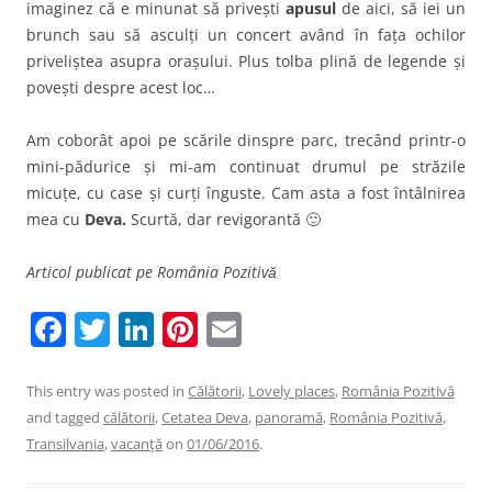
imaginez că e minunat să privești
apusul
de aici, să iei un
brunch sau să asculți un concert având în fața ochilor
priveliștea asupra orașului. Plus tolba plină de legende și
povești despre acest loc…
Am coborât apoi pe scările dinspre parc, trecând printr-o
mini-pădurice și mi-am continuat drumul pe străzile
micuțe, cu case și curți înguste. Cam asta a fost întâlnirea
mea cu
Deva.
Scurtă, dar revigorantă 🙂
Articol publicat pe România Pozitivă
F
T
Li
Pi
E
a
w
n
nt
m
c
itt
k
er
ai
This entry was posted in
Călătorii
,
Lovely places
,
România Pozitivă
and tagged
călătorii
,
Cetatea Deva
,
panoramă
,
România Pozitivă
,
e
er
e
e
l
Transilvania
,
vacanţă
on
01/06/2016
.
b
dI
st