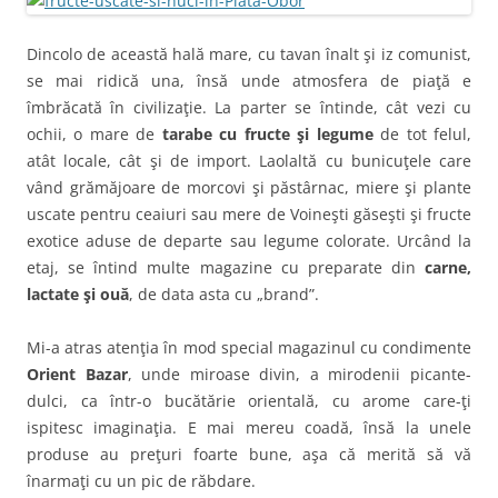
Dincolo de această hală mare, cu tavan înalt şi iz comunist,
se mai ridică una, însă unde atmosfera de piaţă e
îmbrăcată în civilizaţie. La parter se întinde, cât vezi cu
ochii, o mare de
tarabe cu fructe şi legume
de tot felul,
atât locale, cât şi de import. Laolaltă cu bunicuţele care
vând grămăjoare de morcovi şi păstârnac, miere şi plante
uscate pentru ceaiuri sau mere de Voineşti găseşti şi fructe
exotice aduse de departe sau legume colorate. Urcând la
etaj, se întind multe magazine cu preparate din
carne,
lactate şi ouă
, de data asta cu „brand”.
Mi-a atras atenţia în mod special magazinul cu condimente
Orient Bazar
, unde miroase divin, a mirodenii picante-
dulci, ca într-o bucătărie orientală, cu arome care-ţi
ispitesc imaginaţia. E mai mereu coadă, însă la unele
produse au preţuri foarte bune, aşa că merită să vă
înarmaţi cu un pic de răbdare.