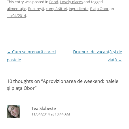
c
itt
k
er
ai
This entry was posted in
Food
,
Lovely places
and tagged
alimentaţie
,
Bucureşti
,
cumpărături
,
ingrediente
,
Piaţa Obor
on
e
er
e
e
l
11/04/2014
.
b
dI
st
o
n
o
k
Post
←
Cum se prepară corect
Drumuri de vacanţă şi de
navigation
pastele
viaţă
→
10 thoughts on “
Aprovizionarea de weekend: halele
şi piaţa Obor
”
Tea Slabeste
11/04/2014 at 10:44 AM