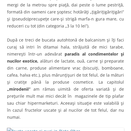
mergi de la metrou spre piaţă, dai peste o lume pestriţă,
formată din oameni care şoptesc hotărâţi „ţigăriţigăriţigări”
şi (pseudo)precupeţe care-şi strigă marfa-n gura mare, cu
reduceri cu tot (din categoria „3 la 10 lei”).
După ce treci de bucata autohtonă de balcanism şi îţi faci
curaj să intri în ditamai hala, străjuită de mici tarabe,
nimereşti într-un adevărat
paradis al condimentelor şi
nucilor exotice,
alături de lactate, ouă, carne şi preparate
din carne, produse alimentare vrac (biscuiţi, bomboane,
cafea, halva etc.), plus mărunţişuri de tot felul, de la mături
şi cratiţe până la produse cosmetice. La capitolul
„mirodenii”
am rămas uimită de oferta variată şi de
preţurile mult mai mici decât în magazinele de tip plafar
sau chiar hipermarketuri. Aceeaşi situaţie este valabilă şi
în cazul fructelor uscate şi al nucilor de tot felul, dar nu
numai.