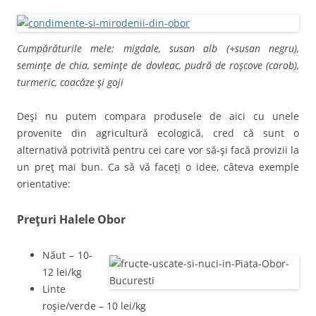
Cumpărăturile mele: migdale, susan alb (+susan negru),
seminţe de chia, seminţe de dovleac, pudră de roşcove (carob),
turmeric, coacăze şi goji
Deşi nu putem compara produsele de aici cu unele
provenite din agricultură ecologică, cred că sunt o
alternativă potrivită pentru cei care vor să-şi facă provizii la
un preţ mai bun. Ca să vă faceţi o idee, câteva exemple
orientative:
Preţuri Halele Obor
Năut – 10-
12 lei/kg
Linte
roşie/verde – 10 lei/kg