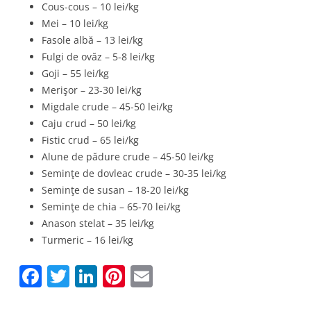
Cous-cous – 10 lei/kg
Mei – 10 lei/kg
Fasole albă – 13 lei/kg
Fulgi de ovăz – 5-8 lei/kg
Goji – 55 lei/kg
Merişor – 23-30 lei/kg
Migdale crude – 45-50 lei/kg
Caju crud – 50 lei/kg
Fistic crud – 65 lei/kg
Alune de pădure crude – 45-50 lei/kg
Seminţe de dovleac crude – 30-35 lei/kg
Seminţe de susan – 18-20 lei/kg
Seminţe de chia – 65-70 lei/kg
Anason stelat – 35 lei/kg
Turmeric – 16 lei/kg
F
T
Li
Pi
E
a
w
n
nt
m