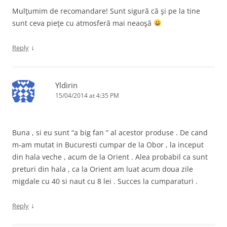
Mulţumim de recomandare! Sunt sigură că şi pe la tine
sunt ceva pieţe cu atmosferă mai neaoşă
↓
Reply
Yldirin
15/04/2014 at 4:35 PM
Buna , si eu sunt “a big fan ” al acestor produse . De cand
m-am mutat in Bucuresti cumpar de la Obor , la inceput
din hala veche , acum de la Orient . Alea probabil ca sunt
preturi din hala , ca la Orient am luat acum doua zile
migdale cu 40 si naut cu 8 lei . Succes la cumparaturi .
↓
Reply