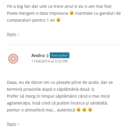
I’m a big fan dar uite ca trece anul si eu n-am mai fost.
Poate mergem o data impreuna
inarmate cu ganduri de
cumparaturi pentru 1 an
↓
Reply
Andra :)
Post author
11/04/2014 at 3:32 PM
Daaa, eu de obicei vin cu plasele pline de acolo, dar se
termină proviziile după o săptămână-două :))
Prefer să merg în timpul săptămânii când e mai mică
aglomeraţia, însă cred că putem încerca şi sâmbătă,
pentur o atmosferă mai… autentică
↓
Reply