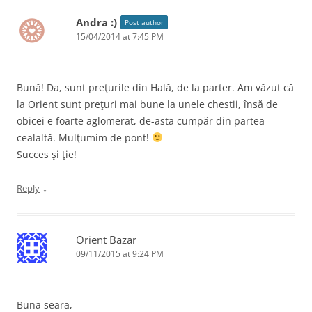
Andra :)
Post author
15/04/2014 at 7:45 PM
Bună! Da, sunt preţurile din Hală, de la parter. Am văzut că
la Orient sunt preţuri mai bune la unele chestii, însă de
obicei e foarte aglomerat, de-asta cumpăr din partea
cealaltă. Mulţumim de pont!
Succes şi ţie!
↓
Reply
Orient Bazar
09/11/2015 at 9:24 PM
Buna seara,