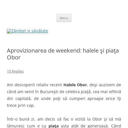
Skip
to
Zâmbet şi sănătate
content
blog despre starea de bine :)
Menu
Aprovizionarea de weekend: halele şi piaţa
Obor
10 Replies
Am descoperit relativ recent
Halele Obor
, deşi auzisem de
când am venit în Bucureşti de celebra piaţă, cea mai ieftină
din capitală, de unde poţi să cumperi aproape orice îţi
trece prin cap.
Într-o bună zi, am decis să fac o vizită la Obor şi să mă
lămuresc cum e cu
piaţa
asta atât de generoasă. Când