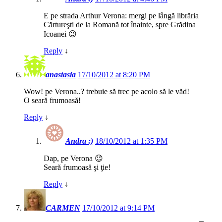
E pe strada Arthur Verona: mergi pe lângă librăria
Cărtureşti de la Romană tot înainte, spre Grădina
Icoanei 😉
Reply
↓
anastasia
17/10/2012 at 8:20 PM
Wow! pe Verona..? trebuie să trec pe acolo să le văd!
O seară frumoasă!
Reply
↓
Andra :)
18/10/2012 at 1:35 PM
Dap, pe Verona 😉
Seară frumoasă şi ţie!
Reply
↓
CARMEN
17/10/2012 at 9:14 PM