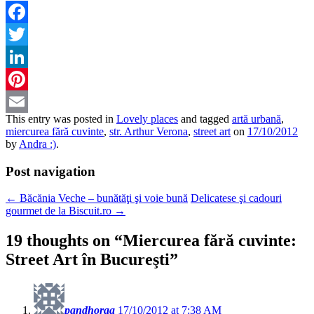
Facebook
Twitter
LinkedIn
Pinterest
This entry was posted in
Lovely places
and tagged
artă urbană
,
Email
miercurea fără cuvinte
,
str. Arthur Verona
,
street art
on
17/10/2012
by
Andra :)
.
Post navigation
←
Băcănia Veche – bunătăţi şi voie bună
Delicatese şi cadouri
gourmet de la Biscuit.ro
→
19 thoughts on “
Miercurea fără cuvinte:
Street Art în Bucureşti
”
pandhoraa
17/10/2012 at 7:38 AM