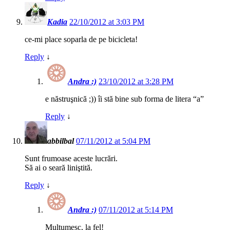
Kadia
22/10/2012 at 3:03 PM
ce-mi place soparla de pe bicicleta!
Reply
↓
Andra :)
23/10/2012 at 3:28 PM
e năstruşnică ;)) îi stă bine sub forma de litera “a”
Reply
↓
abbilbal
07/11/2012 at 5:04 PM
Sunt frumoase aceste lucrări.
Să ai o seară liniştită.
Reply
↓
Andra :)
07/11/2012 at 5:14 PM
Mulţumesc, la fel!