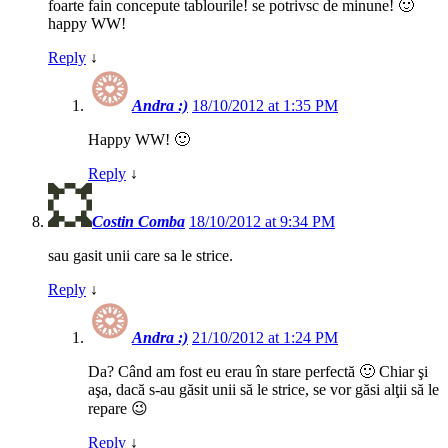
foarte fain concepute tablourile! se potrivsc de minune! 🙂
happy WW!
Reply
↓
Andra :)
18/10/2012 at 1:35 PM
Happy WW! 🙂
Reply
↓
Costin Comba
18/10/2012 at 9:34 PM
sau gasit unii care sa le strice.
Reply
↓
Andra :)
21/10/2012 at 1:24 PM
Da? Când am fost eu erau în stare perfectă 🙂 Chiar şi
aşa, dacă s-au găsit unii să le strice, se vor găsi alţii să le
repare 😉
Reply
↓