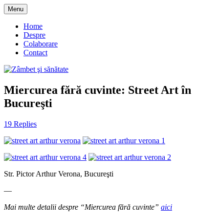
Skip
Menu
to
blog despre starea de bine :)
Zâmbet şi sănătate
content
Home
Despre
Colaborare
Contact
Miercurea fără cuvinte: Street Art în
Bucureşti
19 Replies
Str. Pictor Arthur Verona, Bucureşti
—
Mai multe detalii despre “Miercurea fără cuvinte”
aici