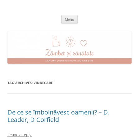
Skip
to
Zâmbet şi sănătate
content
blog despre starea de bine :)
Menu
TAG ARCHIVES:
VINDECARE
De ce se îmbolnăvesc oamenii? – D.
Leader, D Corfield
Leave a reply