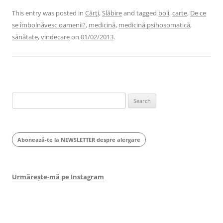
This entry was posted in
Cărţi
,
Slăbire
and tagged
boli
,
carte
,
De ce
se îmbolnăvesc oamenii?
,
medicină
,
medicină psihosomatică
,
sănătate
,
vindecare
on
01/02/2013
.
Search
for:
Abonează-te la NEWSLETTER despre alergare
Urmărește-mă pe Instagram