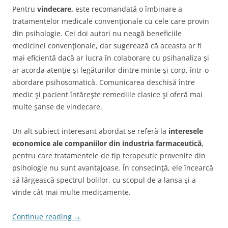
Pentru
vindecare,
este recomandată o îmbinare a
tratamentelor medicale convenţionale cu cele care provin
din psihologie. Cei doi autori nu neagă beneficiile
medicinei convenţionale, dar sugerează că aceasta ar fi
mai eficientă dacă ar lucra în colaborare cu psihanaliza şi
ar acorda atenţie şi legăturilor dintre minte şi corp, într-o
abordare psihosomatică. Comunicarea deschisă între
medic şi pacient întăreşte remediile clasice şi oferă mai
multe şanse de vindecare.
Un alt subiect interesant abordat se referă la
interesele
economice ale companiilor din industria farmaceutică
,
pentru care tratamentele de tip terapeutic provenite din
psihologie nu sunt avantajoase. În consecinţă, ele încearcă
să lărgească spectrul bolilor, cu scopul de a lansa şi a
vinde cât mai multe medicamente.
Continue reading
→