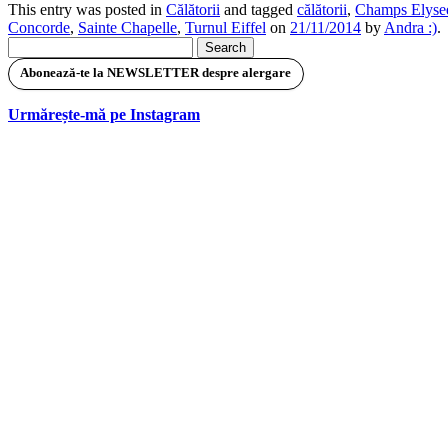
This entry was posted in
Călătorii
and tagged
călătorii
,
Champs Elyse
Concorde
,
Sainte Chapelle
,
Turnul Eiffel
on
21/11/2014
by
Andra :)
.
Search
for:
Abonează-te la NEWSLETTER despre alergare
Urmărește-mă pe Instagram