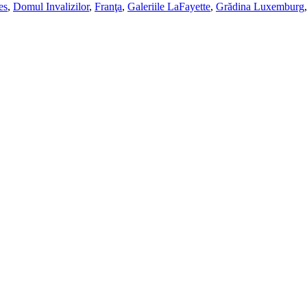
es
,
Domul Invalizilor
,
Franţa
,
Galeriile LaFayette
,
Grădina Luxemburg