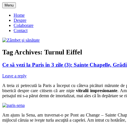
Skip
Menu
to
blog despre starea de bine :)
Zâmbet şi sănătate
content
Home
Despre
Colaborare
Contact
Tag Archives:
Turnul Eiffel
Ce să vezi la Paris în 3 zile (3): Sainte Chapelle, G
Leave a reply
A treia zi petrecută la Paris a început cu câteva picături mărunte de
biserică despre care citisem că are nişte
vitralii impresionante
. Am 
peisajul mi s-a părut demn de imortalizat, mai ales că în depărtare se 
Am ajuns la Sena, am traversat-o pe Pont au Change – Sainte Chap
mijlocul căruia se iveşte turla ascuţită a capelei. Am intrat cu hotărâr