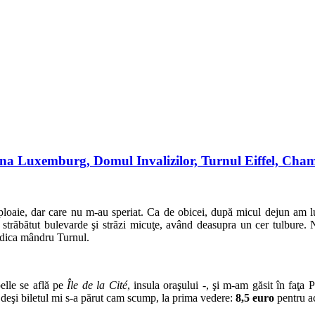
rădina Luxemburg, Domul Invalizilor, Turnul Eiffel, Ch
 ploaie, dar care nu m-au speriat. Ca de obicei, după micul dejun am lu
străbătut bulevarde şi străzi micuţe, având deasupra un cer tulbure. 
ridica mândru Turnul.
elle se află pe
Île de la Cité
, insula oraşului -, şi m-am găsit în faţa Pa
e, deşi biletul mi s-a părut cam scump, la prima vedere:
8,5 euro
pentru ac