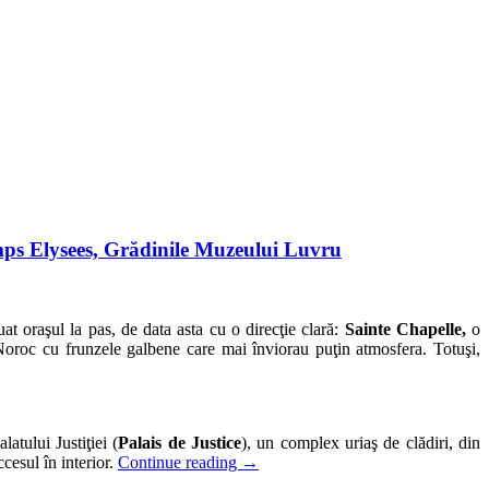
amps Elysees, Grădinile Muzeului Luvru
at oraşul la pas, de data asta cu o direcţie clară:
Sainte Chapelle,
o
Noroc cu frunzele galbene care mai înviorau puţin atmosfera. Totuşi,
latului Justiţiei (
Palais de Justice
), un complex uriaş de clădiri, din
cesul în interior.
Continue reading
→