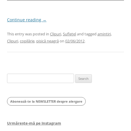
Continue reading
→
This entry was posted in
Clipuri
,
Sufleţel
and tagged
amintiri
,
Clipuri
,
copilărie
,
pisică neagră
on
02/06/2012
.
Search
for:
Abonează-te la NEWSLETTER despre alergare
Urmărește-mă pe Instagram