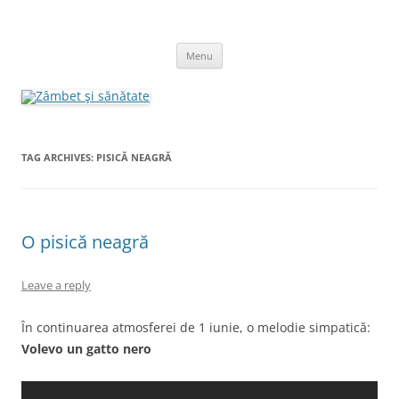
Skip
to
Zâmbet şi sănătate
content
blog despre starea de bine :)
Menu
TAG ARCHIVES:
PISICĂ NEAGRĂ
O pisică neagră
Leave a reply
În continuarea atmosferei de 1 iunie, o melodie simpatică:
Volevo un gatto nero