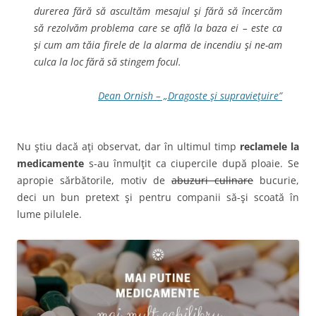
durerea fără să ascultăm mesajul şi fără să încercăm
să rezolvăm problema care se află la baza ei – este ca
şi cum am tăia firele de la alarma de incendiu şi ne-am
culca la loc fără să stingem focul.
Dean Ornish – „Dragoste şi supravieţuire”
Nu ştiu dacă aţi observat, dar în ultimul timp
reclamele la
medicamente
s-au înmulţit ca ciupercile după ploaie. Se
apropie sărbătorile, motiv de
abuzuri culinare
bucurie,
deci un bun pretext şi pentru companii să-şi scoată în
lume pilulele.