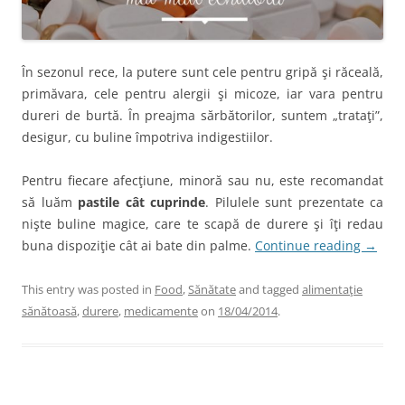
În sezonul rece, la putere sunt cele pentru gripă şi răceală,
primăvara, cele pentru alergii şi micoze, iar vara pentru
dureri de burtă. În preajma sărbătorilor, suntem „trataţi”,
desigur, cu buline împotriva indigestiilor.
Pentru fiecare afecţiune, minoră sau nu, este recomandat
să luăm
pastile cât cuprinde
. Pilulele sunt prezentate ca
nişte buline magice, care te scapă de durere şi îţi redau
buna dispoziţie cât ai bate din palme.
Continue reading
→
This entry was posted in
Food
,
Sănătate
and tagged
alimentaţie
sănătoasă
,
durere
,
medicamente
on
18/04/2014
.