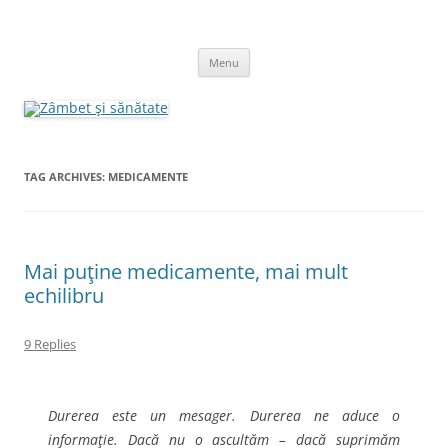
Skip
to
Zâmbet şi sănătate
content
blog despre starea de bine :)
Menu
TAG ARCHIVES:
MEDICAMENTE
Mai puţine medicamente, mai mult
echilibru
9 Replies
Durerea este un mesager. Durerea ne aduce o
informaţie. Dacă nu o ascultăm – dacă suprimăm