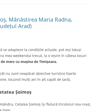
moș, Mănăstirea Maria Radna,
udețul Arad)
 se adapteze la condițiile actuale, pot ieși totuși
a mea weekendul trecut, la o ieșire în câteva locuri
 de mers cu mașina de Timișoara.
cât nu sunt neapărat obiective turistice foarte
ne, locuind mulți ani în alt capăt de țară).
etatea Șoimoș
mândru, Cetatea Șoimoș își flutură tricolorul nou-nouț,
de timp.