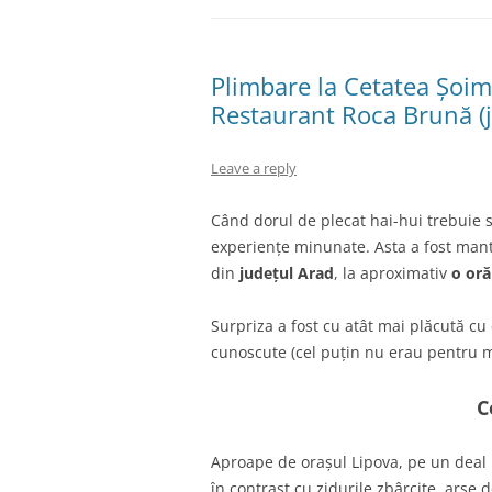
Plimbare la Cetatea Șoi
Restaurant Roca Brună (j
Leave a reply
Când dorul de plecat hai-hui trebuie să
experiențe minunate. Asta a fost mantr
din
județul Arad
, la aproximativ
o oră
Surpriza a fost cu atât mai plăcută cu 
cunoscute (cel puțin nu erau pentru mi
C
Aproape de orașul Lipova, pe un deal 
în contrast cu zidurile zbârcite, arse 