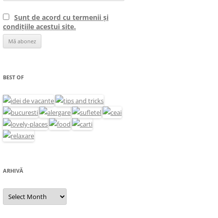
Sunt de acord cu termenii și
condițiile acestui site.
BEST OF
ARHIVĂ
Arhivă