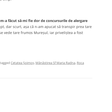
 m-a făcut să-mi fie dor de concursurile de alergare
pt, dar scurt, așa că n-am apucat să transpir prea tare
se vede tare frumos Mureșul, iar priveliștea a fost
tagged
Cetatea Șoimoș
,
Mănăstirea Sf Maria Radna
,
Roca