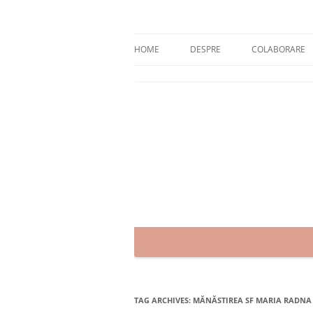
Skip
to
content
blog despre starea de bine :)
Zâmbet şi sănătate
HOME
DESPRE
COLABORARE
TAG ARCHIVES:
MĂNĂSTIREA SF MARIA RADNA