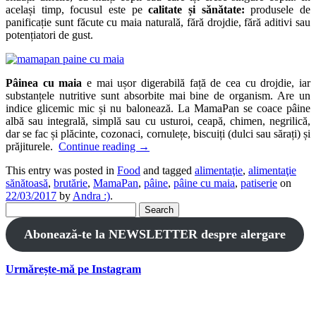
același timp, focusul este pe
calitate și sănătate:
produsele de
panificație sunt făcute cu maia naturală, fără drojdie, fără aditivi sau
potențiatori de gust.
Pâinea cu maia
e mai ușor digerabilă față de cea cu drojdie, iar
substanțele nutritive sunt absorbite mai bine de organism. Are un
indice glicemic mic și nu balonează. La MamaPan se coace pâine
albă sau integrală, simplă sau cu usturoi, ceapă, chimen, negrilică,
dar se fac și plăcinte, cozonaci, cornulețe, biscuiți (dulci sau sărați) și
prăjiturele.
Continue reading
→
This entry was posted in
Food
and tagged
alimentaţie
,
alimentaţie
sănătoasă
,
brutărie
,
MamaPan
,
pâine
,
pâine cu maia
,
patiserie
on
22/03/2017
by
Andra :)
.
Search
for:
Abonează-te la NEWSLETTER despre alergare
Urmărește-mă pe Instagram