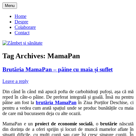
Skip
Menu
to
blog despre starea de bine :)
Zâmbet şi sănătate
content
Home
Despre
Colaborare
Contact
Tag Archives:
MamaPan
Brutăria MamaPan – pâine cu maia și suflet
Leave a reply
Din când în când mă apucă pofta de carbohidrați pufoși, așa că mă
reped în câte-o pâine. De preferat integrală și goală. Însă nu pentru
pâine am fost la
brutăria MamaPan
în Ziua Porților Deschise, ci
pentru a vedea cum arată spațiul unde se produc bunătățile cu maia
de care mă bucurasem deja cu alte ocazii.
MamaPan e un
proiect de economie socială
, o
brutărie
născută
din dorința de a oferi sprijin și locuri de muncă mamelor aflate în
situații dificile, cu mulți copii sau care își cresc singure copiii. În