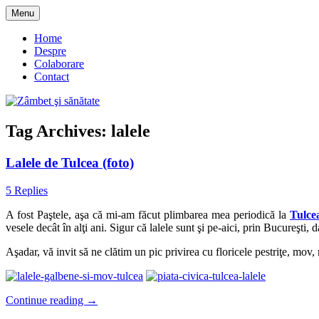
Skip
Menu
to
blog despre starea de bine :)
Zâmbet şi sănătate
content
Home
Despre
Colaborare
Contact
Tag Archives:
lalele
Lalele de Tulcea (foto)
5 Replies
A fost Paştele, aşa că mi-am făcut plimbarea mea periodică la
Tulce
vesele decât în alţi ani. Sigur că lalele sunt şi pe-aici, prin Bucureşti
Aşadar, vă invit să ne clătim un pic privirea cu floricele pestriţe, mov,
Continue reading
→