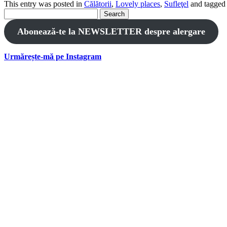
This entry was posted in
Călătorii
,
Lovely places
,
Sufleţel
and tagge
Search
for:
Abonează-te la NEWSLETTER despre alergare
Urmărește-mă pe Instagram