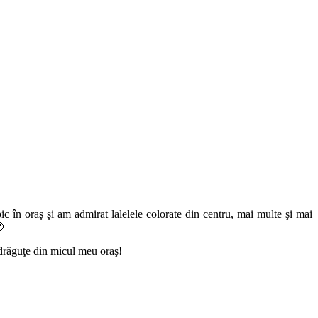
ic în oraş şi am admirat lalelele colorate din centru, mai multe şi mai

i drăguţe din micul meu oraş!