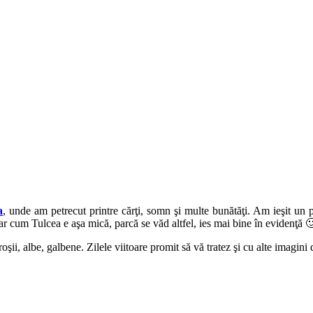
a
, unde am petrecut printre cărţi, somn şi multe bunătăţi. Am ieşit un p
, dar cum Tulcea e aşa mică, parcă se văd altfel, ies mai bine în evidenţă 
 roşii, albe, galbene. Zilele viitoare promit să vă tratez şi cu alte imagin