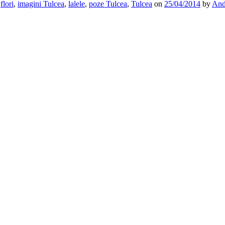
d
flori
,
imagini Tulcea
,
lalele
,
poze Tulcea
,
Tulcea
on
25/04/2014
by
And