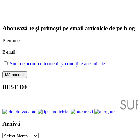
Abonează-te și primești pe email articolele de pe blog
Prenume
E-mail:
Sunt de acord cu termenii și condițiile acestui site.
BEST OF
Arhivă
Arhivă