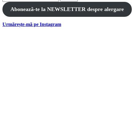
for:
Abonează-te la NEWSLETTER despre alergare
Urmărește-mă pe Instagram