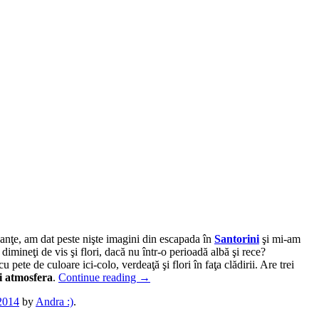
anţe, am dat peste nişte imagini din escapada în
Santorini
şi mi-am
dimineţi de vis şi flori, dacă nu într-o perioadă albă şi rece?
pete de culoare ici-colo, verdeaţă şi flori în faţa clădirii. Are trei
i atmosfera
.
Continue reading
→
2014
by
Andra :)
.