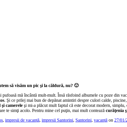
putem să visăm un pic şi la căldură, nu? 🙂
şi pufoasă mă încântă mult-mult. Însă răsfoind albumele cu poze din vac
os
. Şi ce prilej mai bun de depănat amintiri despre culori calde, piscine, 
l şi camerele
şi mi-a plăcut mult faptul că este decorat modern, simplu, cu 
care te simţi acolo. Pentru mine cel puţin, mai mult contează
curăţenia ş
os
,
impresii de vacanţă
,
impresii Santorini
,
Santorini
,
vacanţă
on
27/01/