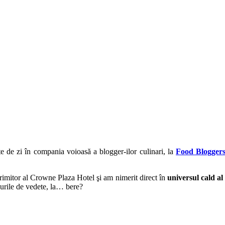
e de zi în compania voioasă a blogger-ilor culinari, la
Food Blogger
primitor al Crowne Plaza Hotel şi am nimerit direct în
universul cald al
purile de vedete, la… bere?