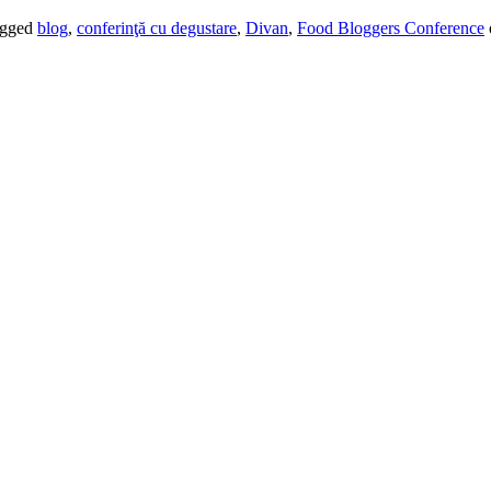
agged
blog
,
conferinţă cu degustare
,
Divan
,
Food Bloggers Conference