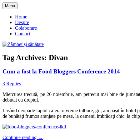
Skip
Menu
to
blog despre starea de bine :)
Zâmbet şi sănătate
content
Home
Despre
Colaborare
Contact
Tag Archives:
Divan
Cum a fost la Food Bloggers Conference 2014
3 Replies
Miercurea trecută, pe 26 noiembrie, am petrecut mai bine de jumătat
debutat cu dreptul.
Lăsând deoparte faptul că era o vreme tulbure, gri, am păşit în holul 
de bunătăţi frumos aranjate pe mese, la oamenii îmbrăcaţi chic, la chi
Continue reading
→