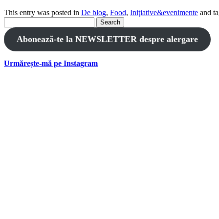
This entry was posted in
De blog
,
Food
,
Iniţiative&evenimente
and t
Search
for:
Abonează-te la NEWSLETTER despre alergare
Urmărește-mă pe Instagram