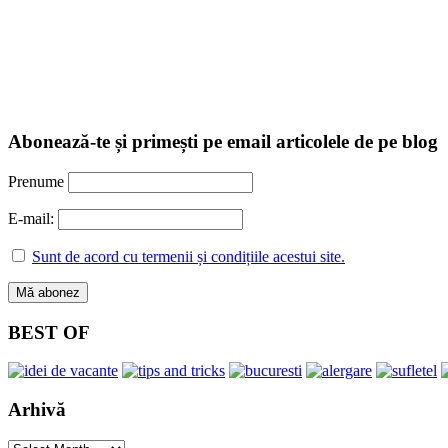
Abonează-te și primești pe email articolele de pe blog
Prenume
E-mail:
Sunt de acord cu termenii și condițiile acestui site.
BEST OF
Arhivă
Arhivă