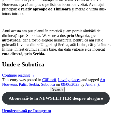
Nouveau, așa că am pus-o pe lista cu locuri de vizitat. Avantajul
principal:
e relativ aproape de Timișoara
și merge o vizită dus-
întors într-o zi.
Anul acesta am pus planul în practică și am pornit sâmbătă de
dimineață spre Subotica. Waze ne-a dus
prin Ungaria, pe
autostradă
, dar a fost o alegere neinspirată, pentru că am stat o
grămadă la vama dintre Ungaria și Serbia, atât la dus, cât și la întors.
În fine, în rest drumul a mers bine, dar data viitoare e de încercat
ruta directă, prin Serbia.
Unde e Subotica
Continue reading
→
This entry was posted in
Călătorii
,
Lovely places
and tagged
Art
Nouveau
,
Palic
,
Serbia
,
Subotica
on
09/06/2023
by
Andra :)
.
Search
for:
Abonează-te la NEWSLETTER despre alergare
Urmărește-mă pe Instagram