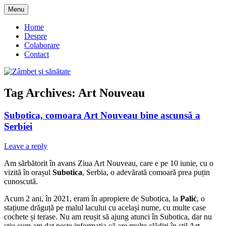
Skip
Menu
to
blog despre starea de bine :)
Zâmbet şi sănătate
content
Home
Despre
Colaborare
Contact
Tag Archives:
Art Nouveau
Subotica, comoara Art Nouveau bine ascunsă a
Serbiei
Leave a reply
Am sărbătorit în avans Ziua Art Nouveau, care e pe 10 iunie, cu o
vizită în orașul
Subotica
, Serbia, o adevărată comoară prea puțin
cunoscută.
Acum 2 ani, în 2021, eram în apropiere de Subotica, la
Palić
, o
stațiune drăguță pe malul lacului cu același nume, cu multe case
cochete și terase. Nu am reușit să ajung atunci în Subotica, dar nu
știu cum am dat peste informația că are multe clădiri în stil Art