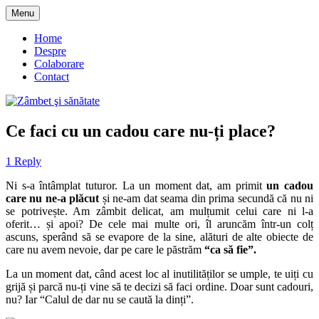
Skip
Menu
to
blog despre starea de bine :)
Zâmbet şi sănătate
content
Home
Despre
Colaborare
Contact
Ce faci cu un cadou care nu-ți place?
1 Reply
Ni s-a întâmplat tuturor. La un moment dat, am primit
un cadou
care nu ne-a plăcut
și ne-am dat seama din prima secundă că nu ni
se potrivește. Am zâmbit delicat, am mulțumit celui care ni l-a
oferit… și apoi? De cele mai multe ori, îl aruncăm într-un colț
ascuns, sperând să se evapore de la sine, alături de alte obiecte de
care nu avem nevoie, dar pe care le păstrăm
“ca să fie”.
La un moment dat, când acest loc al inutilităților se umple, te uiți cu
grijă și parcă nu-ți vine să te decizi să faci ordine. Doar sunt cadouri,
nu? Iar “Calul de dar nu se caută la dinți”.