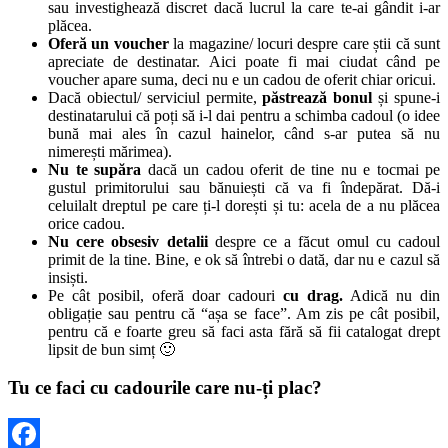
sau investighează discret dacă lucrul la care te-ai gândit i-ar
plăcea.
Oferă un voucher
la magazine/ locuri despre care știi că sunt
apreciate de destinatar. Aici poate fi mai ciudat când pe
voucher apare suma, deci nu e un cadou de oferit chiar oricui.
Dacă obiectul/ serviciul permite,
păstrează bonul
și spune-i
destinatarului că poți să i-l dai pentru a schimba cadoul (o idee
bună mai ales în cazul hainelor, când s-ar putea să nu
nimerești mărimea).
Nu te supăra
dacă un cadou oferit de tine nu e tocmai pe
gustul primitorului sau bănuiești că va fi îndepărat. Dă-i
celuilalt dreptul pe care ți-l dorești și tu: acela de a nu plăcea
orice cadou.
Nu cere obsesiv detalii
despre ce a făcut omul cu cadoul
primit de la tine. Bine, e ok să întrebi o dată, dar nu e cazul să
insiști.
Pe cât posibil, oferă doar cadouri
cu drag.
Adică nu din
obligație sau pentru că “așa se face”. Am zis pe cât posibil,
pentru că e foarte greu să faci asta fără să fii catalogat drept
lipsit de bun simț 🙂
Tu ce faci cu cadourile care nu-ți plac?