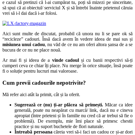
e cazul să pretinzi că l-ai cumpărat tu, poți să mizezi pe sinceritate,
să spui că ai obiectul/ serviciul X și să întrebi înainte prietenul căruia
vrei să i-l dai dacă i-ar folosi.
Aici sunt multe de discutat, probabil că unora nu li se pare ok să
“recicleze” cadouri. Însă dacă avem în vedere ideea de mai sus și
misiunea unui cadou
, nu văd de ce nu am oferi altora șansa de a se
bucura de ce nu ne place nouă.
Ar mai fi și ideea de a
vinde cadoul
și cu banii respectivi să-ți
cumperi ceva ce chiar îți place. Nu merge în orice situație, însă poate
fi o soluție pentru lucruri mai valoroase.
Cum previi cadourile nepotrivite?
Mă refer aici atât la primit, cât și la oferit.
Sugerează ce (nu) ți-ar plăcea să primești.
Măcar ca idee
generală, poate nu neapărat cu marcă/ link, dacă nu e cineva
apropiat (între prieteni și în familie nu cred că ar trebui să fie o
problemă). De exemplu, mie îmi place să primesc chestii
practice și nu suport buchetele de flori naturale.
Întreabă persoana
căreia vrei să-i faci un cadou ce și-ar dori