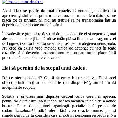
Așa-i.
Dar se poate da mai departe.
E normal și politicos să
apreciem gestul când primim un cadou, dar nu suntem datori să ne
placă tot ce primim. Și nici nu trebuie să ne transformăm într-un
depozit de lucruri care nu ne încântă.
Într-adevăr, e greu să te desparți de un cadou, fie el și nepotrivit, mai
ales când cel care ți l-a dăruit se întâmplă să fie cineva drag; nu vrei
să-l jignești sau să-l faci să se simtă prost pentru alegerea neinspirată.
Nu cred că există vreo metodă unică de acționat cu tact în toate
cazurile când devenim posesorii unui cadou care nu ne place, însă
putem lua în considerare câteva idei.
Hai să pornim de la scopul unui cadou.
De ce oferim cadouri? Ca să facem o bucurie cuiva. Dacă acel
obiect primit nu-ți aduce bucurie (ba dimpotrivă), atunci nu își
îndeplinește scopul.
Soluția
e
să oferi mai departe cadoul
cuiva care l-ar aprecia,
pentru a-l ajuta astfel să-și îndeplinească menirea inițială de a aduce
bucurie. Fie ca donație unei organizații specializate, fie pe post de
cadou “
ocazional
”, adică oferit fără vreo ocazie anume, pur și
simplu pentru că tu consideri că s-ar potrivi persoanei respective. Nu