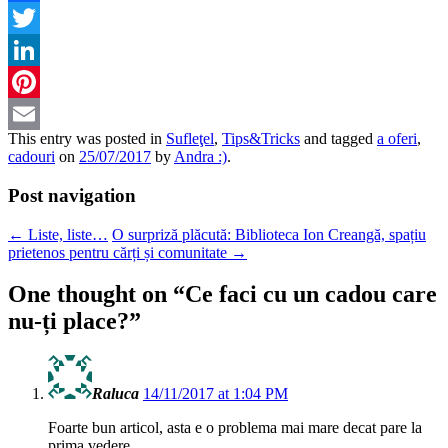
Facebook
Twitter
LinkedIn
Pinterest
This entry was posted in
Sufleţel
,
Tips&Tricks
and tagged
a oferi
,
Email
cadouri
on
25/07/2017
by
Andra :)
.
Post navigation
←
Liste, liste…
O surpriză plăcută: Biblioteca Ion Creangă, spațiu
prietenos pentru cărți și comunitate
→
One thought on “
Ce faci cu un cadou care
nu-ți place?
”
Raluca
14/11/2017 at 1:04 PM
Foarte bun articol, asta e o problema mai mare decat pare la
prima vedere.