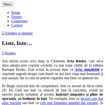
Skip
Menu
to
blog despre starea de bine :)
Zâmbet şi sănătate
content
Home
Despre
Colaborare
Contact
Liste, liste…
2 Replies
Am răsfoit acum ceva timp la Cărturești
Arta listelor
, care mi-a
atras atenția prin coperta cochetă, ca mai toate cărțile de la editura
Baroque Books. Este scrisă în aceeași linie cu
Arta simplității
și
cuprinde sugestii despre cum listele ne pot face viața mai frumoasă și
mai ușoară, dar și cum ne putem organiza mai bine cu ajutorul lor.
Pe lângă clasicele liste de cumpărături, liste cu lucruri de făcut zilnic
(
To Do List
) sau liste cu obiecte de luat în concediu, există un
univers practic nelimitat al acestor
înșiruiri simpatice și pline de
speranță, cu bulinuțe în față
. De exemplu, liste cu
lucruri care îmi
aduc bucurie
sau liste cu
cele mai frumoase amintiri din vacanțe
. Și