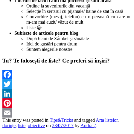
Lucruri de făcut când mă plictisesc și sunt acasă
Ordine la suvenirurile din vacanță
Selecție în sertarul cu pijamale/ haine de stat în casă
Convorbire (mesaj, telefon) cu o persoană cu care nu
m-am mai auzit/ văzut de mult
Liste 😀
Subiecte de articole pentru blog
După 6 ani de Zâmbet și sănătate
Idei de gustări pentru drum
Suntem alegerile noastre
Tu? Te folosești de liste? Ce preferi să înșiri?
Facebook
Twitter
LinkedIn
Pinterest
This entry was posted in
Tips&Tricks
and tagged
Arta listelor
,
Email
dorinţe
,
liste
,
obiective
on
23/07/2017
by
Andra :)
.