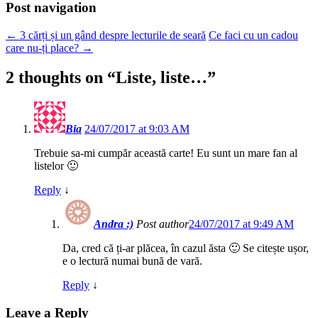
Post navigation
←
3 cărți și un gând despre lecturile de seară
Ce faci cu un cadou
care nu-ți place?
→
2 thoughts on “
Liste, liste…
”
Bia
24/07/2017 at 9:03 AM
Trebuie sa-mi cumpăr această carte! Eu sunt un mare fan al
listelor 🙂
Reply
↓
Andra :)
Post author
24/07/2017 at 9:49 AM
Da, cred că ți-ar plăcea, în cazul ăsta 🙂 Se citește ușor,
e o lectură numai bună de vară.
Reply
↓
Leave a Reply