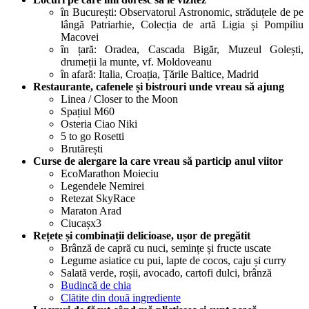
în București: Observatorul Astronomic, străduțele de pe
lângă Patriarhie, Colecția de artă Ligia și Pompiliu
Macovei
în țară: Oradea, Cascada Bigăr, Muzeul Golești,
drumeții la munte, vf. Moldoveanu
în afară: Italia, Croația, Țările Baltice, Madrid
Restaurante, cafenele și bistrouri unde vreau să ajung
Linea / Closer to the Moon
Spațiul M60
Osteria Ciao Niki
5 to go Rosetti
Brutărești
Curse de alergare la care vreau să particip anul viitor
EcoMarathon Moieciu
Legendele Nemirei
Retezat SkyRace
Maraton Arad
Ciucașx3
Rețete și combinații delicioase, ușor de pregătit
Brânză de capră cu nuci, semințe și fructe uscate
Legume asiatice cu pui, lapte de cocos, caju și curry
Salată verde, roșii, avocado, cartofi dulci, brânză
Budincă de chia
Clătite din două ingrediente