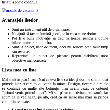
lista :))) poate continua.
Avantajele listelor
Sunt un instrument util de organizare.
Ne ajută să facem lumină și ordine în ceea ce ne dorim.
Pot fi o bună motivație să treci la treabă, pentru a obține
bifarea tuturor bulinuțelor.
Sunt la obiect, ușor de făcut, deci nu solicită prea mult timp
sau resurse.
Reprezintă un punct de plecare pentru stabilirea unor
obiective mai concrete.
Lista mea cu liste
Mai mult în joacă, am făcut câteva liste cu idei și dorințe și am notat
primele lucruri care mi-au venit în minte. Desigur, fiecare dintre ele
se continuă cu multe alte bulinuțe, însă m-am bazat pe criteriul
“primul venit, primul notat”. Mi s-a părut o activitate relaxantă, iar
acum că le văd negru pe alb, cred că au șanse mai mari să prindă
contur în realitate.
Locuri pe care îmi doresc să le vizitez